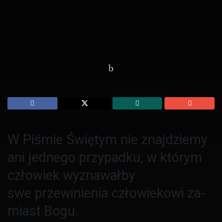
Strona Główna
Duchowość
W Piśmie Świętym nie znajdziemy
ani jednego przypadku, w którym
człowiek wyznawałby
swe przewinienia człowiekowi za­
miast Bogu.