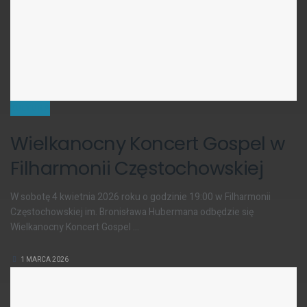
KULTURA
Wielkanocny Koncert Gospel w
Filharmonii Częstochowskiej
W sobotę 4 kwietnia 2026 roku o godzinie 19:00 w Filharmonii
Częstochowskiej im. Bronisława Hubermana odbędzie się
Wielkanocny Koncert Gospel ...
1 MARCA 2026