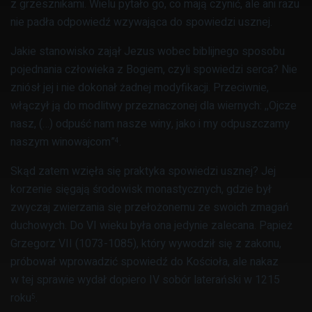
z grzesznikami. Wielu pytało go, co mają czynić, ale ani razu
nie padła odpowiedź wzywająca do spowiedzi usznej.
Jakie stanowisko zajął Jezus wobec biblijnego sposobu
po­jednania człowieka z Bogiem, czyli spowiedzi serca? Nie
zniósł jej i nie dokonał żadnej modyfikacji. Prze­ciwnie,
włączył ją do modlitwy przeznaczonej dla wiernych: ,,Ojcze
nasz, (…) odpuść nam nasze winy, jako i my odpuszcza­my
naszym winowajcom”
.
4
Skąd zatem wzięła się praktyka spowiedzi usznej? Jej
korzenie sięgają środowisk monastycznych, gdzie był
zwyczaj zwierzania się przełożonemu ze swoich zmagań
duchowych. Do VI wieku była ona jedynie zalecana. Papież
Grzegorz VII (1073-1085), który wywodził się z zakonu,
próbował wprowadzić spowiedź do Kościoła, ale nakaz
w tej sprawie wydał dopiero IV sobór laterański w 1215
roku
.
5