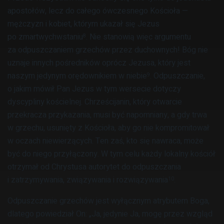
apostołów, lecz do całego ówczesnego Kościoła —
mężczyzn i kobiet, którym ukazał się Jezus
po zmartwychwstaniu
. Nie stanowią więc argumentu
8
za odpuszczaniem grzechów przez duchownych! Bóg nie
uznaje innych pośredników oprócz Jezusa, który jest
naszym jedynym orędownikiem w niebie
. Odpuszczanie,
9
o jakim mówił Pan Jezus w tym wersecie dotyczy
dyscypliny kościelnej. Chrześcijanin, który otwarcie
przekracza przykazania, musi być napomniany, a gdy trwa
w grzechu, usunięty z Kościoła, aby go nie kompromitował
w oczach niewierzących. Ten zaś, kto się nawraca, może
być do niego przyłączony. W tym celu każdy lokalny kościół
otrzymał od Chrystusa autorytet do odpuszczania
i zatrzymywania, związywania i rozwiązywania
.
10
Odpuszczanie grzechów jest wyłącznym atrybutem Boga,
dlatego powiedział On: „Ja, jedynie Ja, mogę przez wzgląd