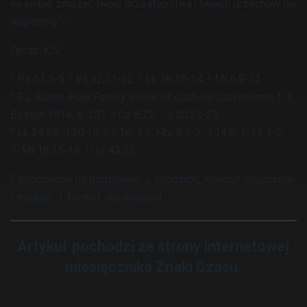
na siebie zmazać twoje przestępstwa i twoich grzechów nie
wspomnę”
.
11
Oprac. K.S.
Ps 51,3-5.
Wj 32,31-32.
Łk 18,13-14.
Mt 6,9-13.
1
2
3
4
F.J. Butler,
Holy Family Series of Catholic Catechisms
, t. 3,
5
Boston 1914, s. 203.
Dz 8,22.
J 20,22-23.
6
7
Łk 24,33; J 20,19.
1 Tm 2,5; Hbr 8,1-3; J 14,6; 1 J 2,1-2.
8
9
Mt 18,15-18.
Iz 43,25.
10
11
[Opracowano na podstawie: J. Grodzicki,
Kościół dogmatów
i tradycji
; J. Dunkel,
Apokalipsa
].
Artykuł pochodzi ze strony internetowej
miesięcznika Znaki Czasu.