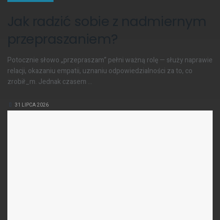
Jak radzić sobie z nadmiernym
przepraszaniem?
Potocznie słowo „przepraszam” pełni ważną rolę — służy naprawie
relacji, okazaniu empatii, uznaniu odpowiedzialności za to, co
zrobił_m. Jednak czasem ...
31 LIPCA 2026