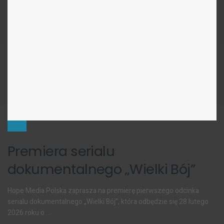
FILMY
Premiera serialu
dokumentalnego „Wielki Bój”
Hope Media Polska zaprasza na premierę pierwszego odcinka
serialu dokumentalnego „Wielki Bój”, która odbędzie się 28 lutego
2026 roku o ...