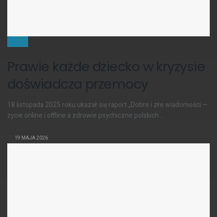
DZIECI
Prawie każde dziecko w kryzysie
doświadcza przemocy
18 listopada 2025 roku ukazał się raport „Dobre i złe wiadomości —
życie online i offline a zdrowie psychiczne polskich ...
19 MAJA 2026