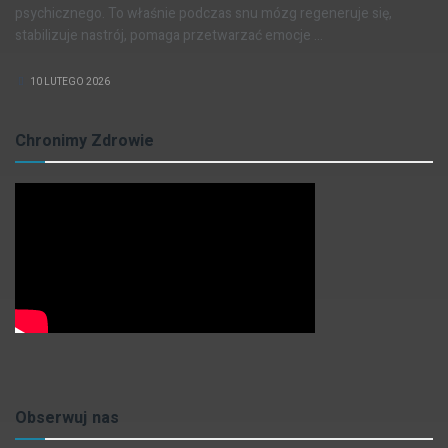
psychicznego. To właśnie podczas snu mózg regeneruje się,
stabilizuje nastrój, pomaga przetwarzać emocje ...
10 LUTEGO 2026
Chronimy Zdrowie
Obserwuj nas