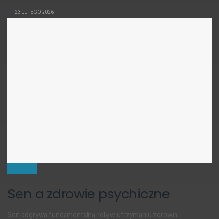
23 LUTEGO 2026
ZDROWIE
Sen a zdrowie psychiczne
Sen odgrywa fundamentalną rolę w utrzymaniu zdrowia