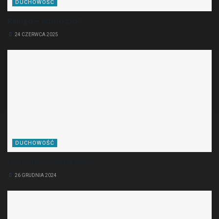
DUCHOWOŚĆ
Religia – samo zło?
24 CZERWCA 2025
DUCHOWOŚĆ
I stał się człowiekiem…
26 GRUDNIA 2024