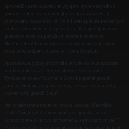
Spowiedź uszna pozwala na wgląd w życie wszystkich
warstw społecznych, co mogło się przyczynić do jej
promowania przez Kościół. Od XII wieku pokutę można było
zastąpić określoną sumą pieniędzy, dlatego odpuszczanie
grzechów stało się pokaźnym źródłem dochodów
dla Kościoła. A to umocniło rolę spowiedzi usznej mimo
braku potwierdzenia dla niej w Piśmie Świętym.
Apostołowie, gdyby otrzymali autorytet do odpuszczania
win, korzystaliby z niego, bo okazji nie brakowało.
Tymczasem kiedy Szymon z Samarii popełnił grzech,
apostoł Piotr nie wyspowiadał go, lecz polecił mu, żeby
wyznał swój grzech Bogu
.
6
Jak w takim razie rozumieć słowa Jezusa: „Weźmijcie
Ducha Świętego! Którym odpuścicie grzechy, są im
odpuszczone, a którym zatrzymacie, są im zatrzymane”
?
7
Przede wszystkim nie odnosiły się one tylko do jedenastu