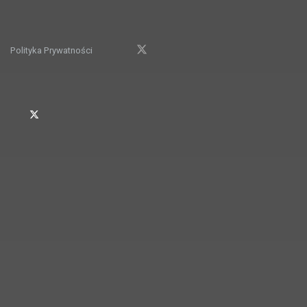
Polityka Prywatności
© 2022
LIFEconnect / Życie Ma Sens
| Wdrożenie:
Go3.pl
.