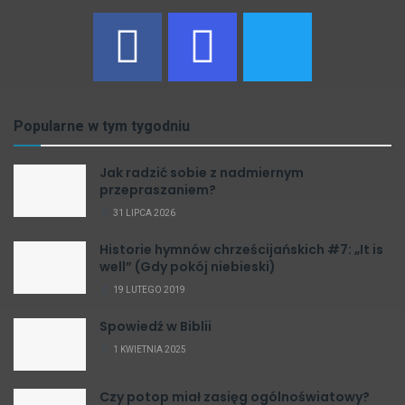
Popularne w tym tygodniu
Jak radzić sobie z nadmiernym
przepraszaniem?
31 LIPCA 2026
Historie hymnów chrześcijańskich #7: „It is
well” (Gdy pokój niebieski)
19 LUTEGO 2019
Spowiedź w Biblii
1 KWIETNIA 2025
Czy potop miał zasięg ogólnoświatowy?