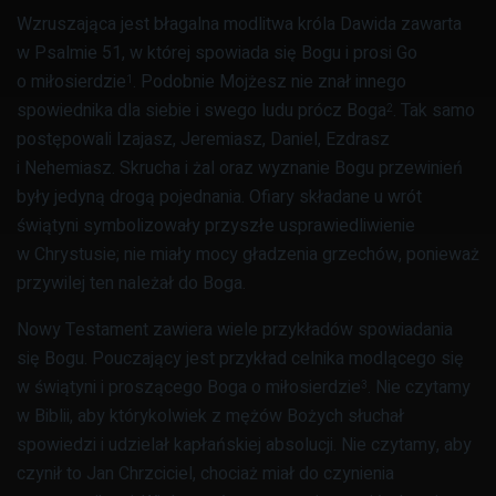
Wzruszająca jest błagalna modlitwa króla Dawida zawarta
w Psalmie 51, w której spowiada się Bogu i prosi Go
o miłosierdzie
. Podobnie Mojżesz nie znał innego
1
spowiednika dla siebie i swego ludu prócz Boga
. Tak samo
2
postępowali Izajasz, Jeremiasz, Daniel, Ezdrasz
i Nehemiasz. Skrucha i żal oraz wyznanie Bogu przewinień
były jedyną drogą pojednania. Ofiary składane u wrót
świątyni symbolizowały przyszłe usprawiedliwienie
w Chrystusie; nie miały mocy gła­dzenia grzechów, ponieważ
przywilej ten należał do Boga.
Nowy Testament zawiera wiele przykładów spowia­dania
się Bogu. Pouczający jest przykład celnika modlącego się
w świątyni i proszącego Boga o miłosierdzie
. Nie czytamy
3
w Biblii, aby którykolwiek z mężów Bożych słuchał
spowiedzi i udzielał kapłańskiej absolucji. Nie czytamy, aby
czynił to Jan Chrzciciel, chociaż miał do czynienia