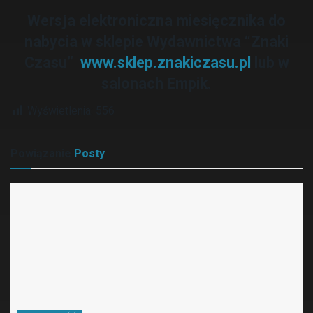
Wersja elektroniczna miesięcznika do
nabycia w sklepie Wydawnictwa “Znaki
Czasu”
www.sklep.znakiczasu.pl
lub w
salonach Empik.
Wyświetlenia:
556
Powiązanie
Posty