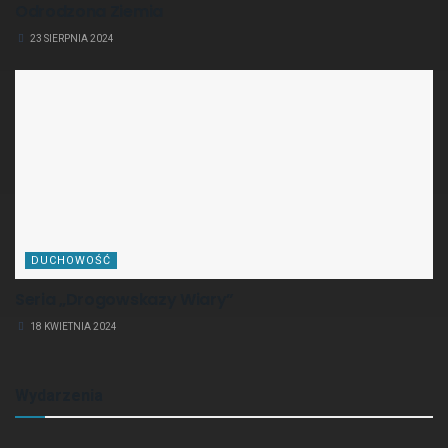
Odrodzona Ziemia
23 SIERPNIA 2024
DUCHOWOŚĆ
Seria „Drogowskazy Wiary”
18 KWIETNIA 2024
Wydarzenia