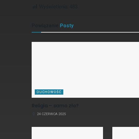
Wyświetlenia:
483
Powiązanie
Posty
DUCHOWOŚĆ
Religia – samo zło?
24 CZERWCA 2025