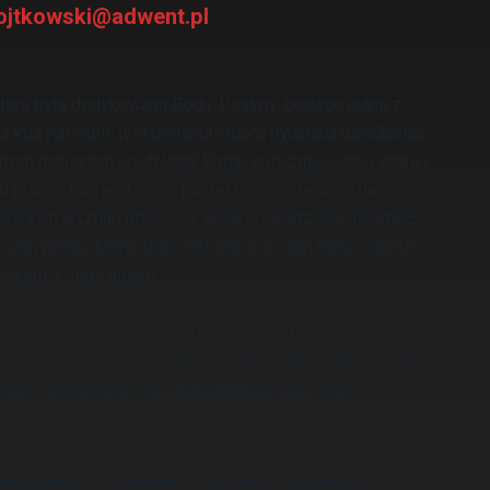
ojtkowski@adwent.pl
 która była dedykowana Bogu. Psalmy, będące jedną z
z których wiele jest pełnymi emocji hymnami uwielbienia.
cznych miejscach wychwalał Boga, wyrażając swoją wiarę i
 pisze: „Pan jest moim pasterzem, niczego mi nie
 poetyckich wyznań ufności w Boże prowadzenie. Również
wej poezji, która, choć miłosna w swojej treści, często
 Bogiem a Jego ludem.
ozwalały ludziom w czasach biblijnych oddawać Bogu chwałę
a poezji mogą w szczególny sposób oddać piękno Bożego
uważył angielski pisarz
John Milton
, autor „Raju
awdziwym źródłem mądrości i piękna,