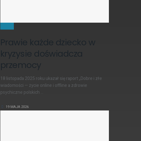
DZIECI
Prawie każde dziecko w
kryzysie doświadcza
przemocy
18 listopada 2025 roku ukazał się raport „Dobre i złe
wiadomości — życie online i offline a zdrowie
psychiczne polskich ...
19 MAJA 2026