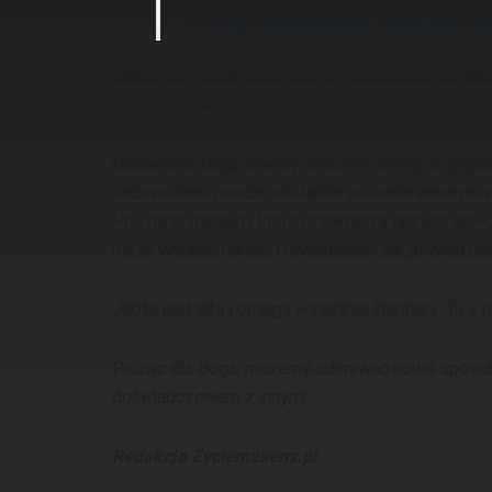
którego natchniona moc przewyż
Milton sam pisał wiele wierszy inspirowanych Bibli
chrześcijańskiej.
Oddawanie Bogu chwały poprzez poezję to głęboko
zadowolenie poecie, ale także pozwala wiernym w 
Poezja to medium, które przekracza granice słów,
może wyrazić miłość i uwielbienie. Jak powiedzia
„Biblia jest alfą i omegą wszelkiej literatury. To 
Pisząc dla Boga, możemy odkrywać nowe sposoby
doświadczeniem z innymi.
Redakcja Życiemasens.pl