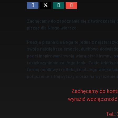
Zachęcamy do zapoznania się z twórczością St
pisząc dla Niego wiersze.
Poezja pisana dla Boga to jedna z najstarszyc
swoje najgłębsze emocje, duchowe doświadcz
poeci inspirowani swoją wiarą pisali hymny, p
i dziękczynienie za Jego łaski. Takie teksty s
formą modlitwy i refleksji nad Jego wielkośc
połączenie z Najwyższym oraz na wyrażenie sw
Zachęcamy do konta
wyrazić wdzięczność s
Tel.: