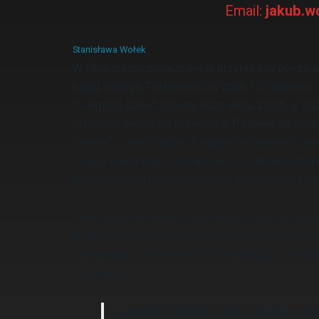
Email:
jakub.w
Stanisława Wołek
W Biblii można znaleźć wiele przykładów poezji,
ksiąg Starego Testamentu, to zbiór 150 utworów, 
Psalmista Dawid, główny autor wielu z nich, w li
miłość do Niego. Na przykład w
Psalmie 23
Dawid
braknie” – jest to jedno z najbardziej znanych i
Księga Pieśni nad Pieśniami jest przykładem ducho
interpretowana jest jako alegoria miłości między
Takie formy literackie, jak psalmy czy pieśni, p
w sposób głęboko osobisty i artystyczny. Słow
stworzenia, Jego mądrości i miłosierdzia. Jak za
utraconego”:
„Pismo Święte jest jedynym pr