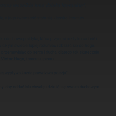
sza wszelkie inne dzieła literackie”.
ą, a jego twórczość stała się klasyką literatury
 duchowa praktyka, która przynosi nie tylko radość i
całym świecie lepiej rozumieć i zbliżać się do Boga.
 przemawiając do serca i ducha, dlatego tak skutecznie
ł
Victor Hugo
, francuski pisarz:
z niej wypływa każda prawdziwa poezja”.
, aby oddać Mu chwałę i dzielić się swoim duchowym