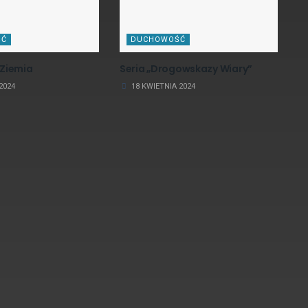
ŚĆ
DUCHOWOŚĆ
Ziemia
Seria „Drogowskazy Wiary”
2024
18 KWIETNIA 2024