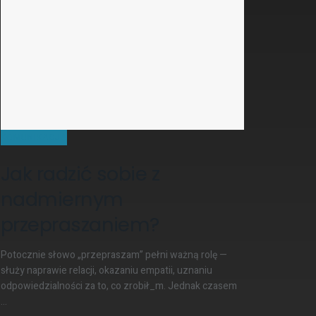
KOMUNIKACJA
Jak radzić sobie z
nadmiernym
przepraszaniem?
Potocznie słowo „przepraszam” pełni ważną rolę —
służy naprawie relacji, okazaniu empatii, uznaniu
odpowiedzialności za to, co zrobił_m. Jednak czasem
...