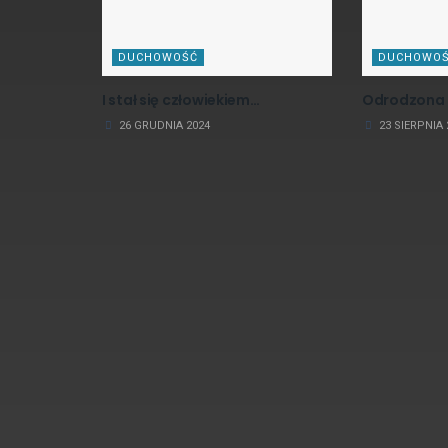
DUCHOWOŚĆ
DUCHOWO
I stał się człowiekiem…
Odrodzona 
26 GRUDNIA 2024
23 SIERPNIA 