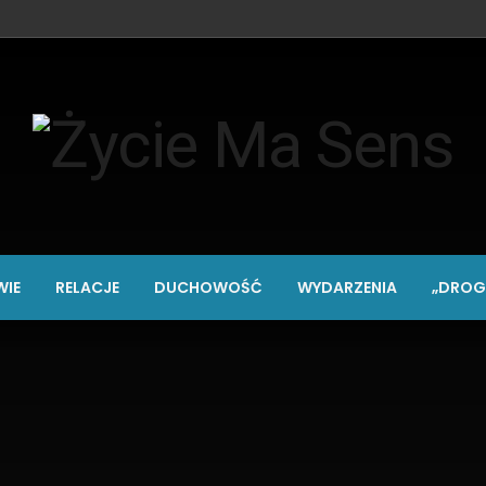
IE
RELACJE
DUCHOWOŚĆ
WYDARZENIA
„DROG