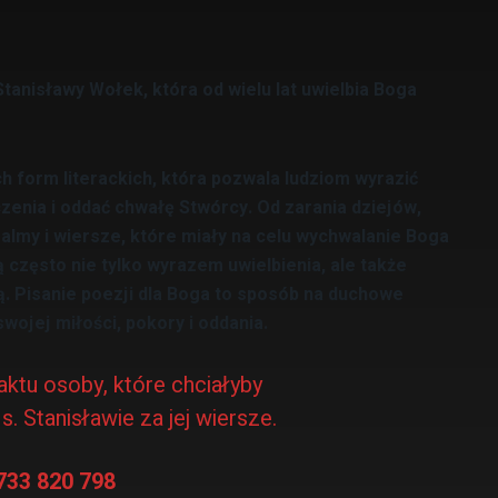
anisławy Wołek, która od wielu lat uwielbia Boga
h form literackich, która pozwala ludziom wyrazić
enia i oddać chwałę Stwórcy. Od zarania dziejów,
salmy i wiersze, które miały na celu wychwalanie Boga
ą często nie tylko wyrazem uwielbienia, ale także
ią. Pisanie poezji dla Boga to sposób na duchowe
ojej miłości, pokory i oddania.
ktu osoby, które chciałyby
. Stanisławie za jej wiersze.
733 820 798