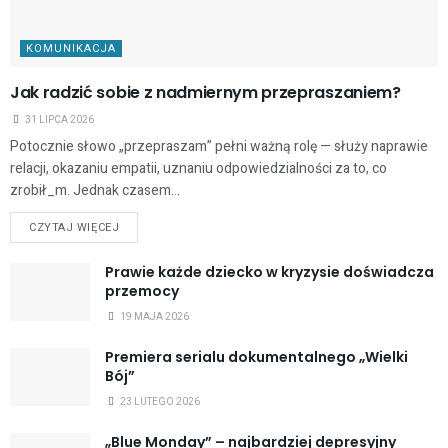
KOMUNIKACJA
Jak radzić sobie z nadmiernym przepraszaniem?
31 LIPCA 2026
Potocznie słowo „przepraszam” pełni ważną rolę — służy naprawie
relacji, okazaniu empatii, uznaniu odpowiedzialności za to, co
zrobił_m. Jednak czasem...
CZYTAJ WIĘCEJ
Prawie każde dziecko w kryzysie doświadcza
przemocy
19 MAJA 2026
Premiera serialu dokumentalnego „Wielki
Bój”
23 LUTEGO 2026
„Blue Monday” – najbardziej depresyjny