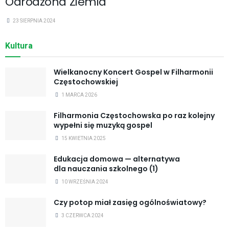
Odrodzona Ziemia
23 SIERPNIA 2024
Kultura
Wielkanocny Koncert Gospel w Filharmonii
Częstochowskiej
1 MARCA 2026
Filharmonia Częstochowska po raz kolejny
wypełni się muzyką gospel
15 KWIETNIA 2025
Edukacja domowa — alternatywa
dla nauczania szkolnego (1)
10 WRZEŚNIA 2024
Czy potop miał zasięg ogólnoświatowy?
3 CZERWCA 2024