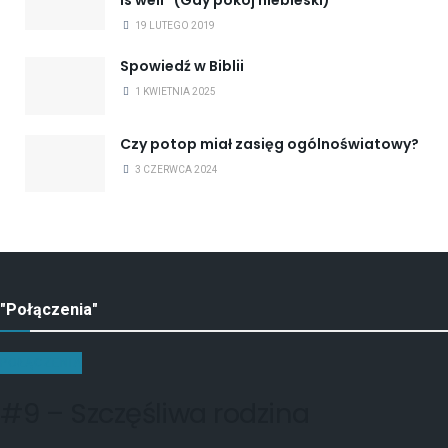
is well” (Gdy pokój niebieski)
19 LUTEGO 2019
Spowiedź w Biblii
1 KWIETNIA 2025
Czy potop miał zasięg ogólnoświatowy?
3 CZERWCA 2024
"Połączenia"
POŁĄCZENIA
#9 – Szczęśliwa rodzina