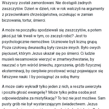
Wszyscy zostali zamordowani. Nie dostąpili żadnych
zaszczytów. Dzień w dzień, rok w rok walczyli na argumenty
z przeciwnikami chrześcijaństwa, oczekując w zamian
biczowania, tortur, śmierci.
A może na początku spodziewali się zaszczytów, a potem
jakoś już tak trwali w tym, co zaczęli robić? Jest to
psychologicznie niemożliwe. Uczniowie byli liczną grupą.
Poza czołową dwunastką były rzesze innych. Było owych
pięciuset, którym Jezus ukazał się po śmierci. Ci ludzie
musieli niesamowicie wierzyć w zmartwychwstanie, by
nauczać o tym wśród śmiechu, zgorszenia, gróźb fizycznej
eksterminacji, by cierpliwie prostować wciąż pojawiające się
fałszywe nauki. I by pociągnąć za sobą tłumy.
A może ciało wykradł tylko jeden z nich, a reszta uwierzyła
i poszła głosić ewangelię? Może tylko jedna osoba jest
odpowiedzialna za mistyfikację? To też nie jest możliwe. Sam
pusty grób nie był wystarczającym świadectwem. Jezus