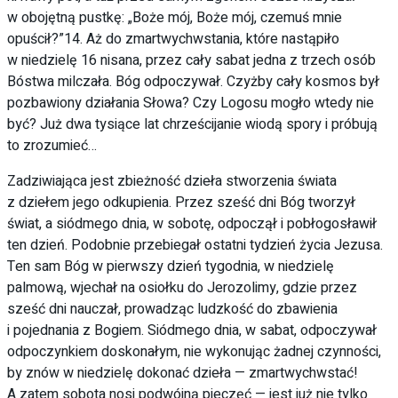
w obojętną pustkę: „Boże mój, Boże mój, czemuś mnie
opuścił?”14. Aż do zmartwychwstania, które nastąpiło
w niedzielę 16 nisana, przez cały sabat jedna z trzech osób
Bóstwa milczała. Bóg odpoczywał. Czyżby cały kosmos był
pozbawiony działania Słowa? Czy Logosu mogło wtedy nie
być? Już dwa tysiące lat chrześcijanie wiodą spory i próbują
to zrozumieć…
Zadziwiająca jest zbieżność dzieła stworzenia świata
z dziełem jego odkupienia. Przez sześć dni Bóg tworzył
świat, a siódmego dnia, w sobotę, odpoczął i pobłogosławił
ten dzień. Podobnie przebiegał ostatni tydzień życia Jezusa.
Ten sam Bóg w pierwszy dzień tygodnia, w niedzielę
palmową, wjechał na osiołku do Jerozolimy, gdzie przez
sześć dni nauczał, prowadząc ludzkość do zbawienia
i pojednania z Bogiem. Siódmego dnia, w sabat, odpoczywał
odpoczynkiem doskonałym, nie wykonując żadnej czynności,
by znów w niedzielę dokonać dzieła — zmartwychwstać!
A zatem sobota nosi podwójną pieczęć — jest już nie tylko