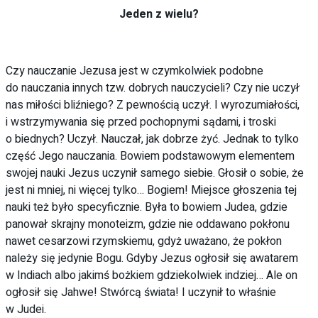
Jeden z wielu?
Czy nauczanie Jezusa jest w czymkolwiek podobne
do nauczania innych tzw. dobrych nauczycieli? Czy nie uczył
nas miłości bliźniego? Z pewnością uczył. I wyrozumiałości,
i wstrzymywania się przed pochopnymi sądami, i troski
o biednych? Uczył. Nauczał, jak dobrze żyć. Jednak to tylko
część Jego nauczania. Bowiem podstawowym elementem
swojej nauki Jezus uczynił samego siebie. Głosił o sobie, że
jest ni mniej, ni więcej tylko… Bogiem! Miejsce głoszenia tej
nauki też było specyficznie. Była to bowiem Judea, gdzie
panował skrajny monoteizm, gdzie nie oddawano pokłonu
nawet cesarzowi rzymskiemu, gdyż uważano, że pokłon
należy się jedynie Bogu. Gdyby Jezus ogłosił się awatarem
w Indiach albo jakimś bożkiem gdziekolwiek indziej… Ale on
ogłosił się Jahwe! Stwórcą świata! I uczynił to właśnie
w Judei.