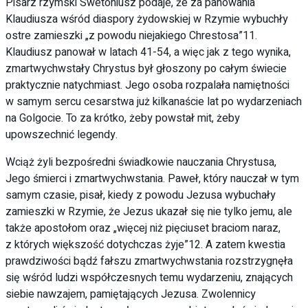
Pisarz rzymski Swetoniusz podaje, że za panowania
Klaudiusza wśród diaspory żydowskiej w Rzymie wybuchły
ostre zamieszki „z powodu niejakiego Chrestosa”11.
Klaudiusz panował w latach 41-54, a więc jak z tego wynika,
zmartwychwstały Chrystus był głoszony po całym świecie
praktycznie natychmiast. Jego osoba rozpalała namiętności
w samym sercu cesarstwa już kilkanaście lat po wydarzeniach
na Golgocie. To za krótko, żeby powstał mit, żeby
upowszechnić legendy.
Wciąż żyli bezpośredni świadkowie nauczania Chrystusa,
Jego śmierci i zmartwychwstania. Paweł, który nauczał w tym
samym czasie, pisał, kiedy z powodu Jezusa wybuchały
zamieszki w Rzymie, że Jezus ukazał się nie tylko jemu, ale
także apostołom oraz „więcej niż pięciuset braciom naraz,
z których większość dotychczas żyje”12. A zatem kwestia
prawdziwości bądź fałszu zmartwychwstania rozstrzygnęła
się wśród ludzi współczesnych temu wydarzeniu, znających
siebie nawzajem, pamiętających Jezusa. Zwolennicy