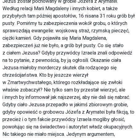
Jezus został pochowany w grobie Józefa z Arymatei.
Według relacji Marii Magdaleny i innych kobiet, a także
przybyłych tam później apostołów, 16 nisana 31 roku grób był
pusty. Pomińmy tu zabezpieczenia wokół grobu, o których
sprawozdają ewangelie: wojskową straż, rzymską pieczęć,
ciężki kamień. Gdy pojawiła się Maria Magdalena,
zabezpieczeń już nie było, a grób był pusty. Co się stało
z ciałem Jezusa? Gdyby przywódcy Izraela znali odpowiedź
na to pytanie, z pewnością, by ją ogłosili. Okazanie ciała
Jezusa miałoby morderczy skutek dla rodzącego się
chrześcijaństwa. Kto by jeszcze wierzył
w Zmartwychwstałego, którego rozkładające się zwłoki
właśnie zobaczył? Nie tylko sam by przestał wierzyć, ale
i innych by informował jak najszerzej, aby nie dali się nabrać.
Gdyby ciało Jezusa przepadło w jakimś zbiorowym grobie,
gdyby opowieść o grobowcu Józefa z Arymatei była fikcją, to
przecież i o tym fakcie przywódcy Izraela mogliby głosić,
powołując się na świadectwo i autorytet władz okupacyjnych.
Nic takiego nie miało miejsca. Jedynym argumentem,