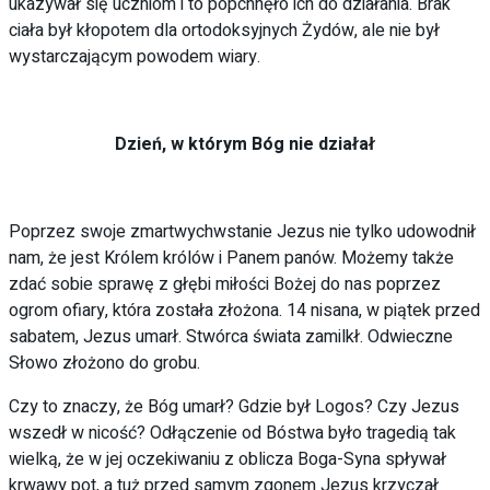
ukazywał się uczniom i to popchnęło ich do działania. Brak
ciała był kłopotem dla ortodoksyjnych Żydów, ale nie był
wystarczającym powodem wiary.
Dzień, w którym Bóg nie działał
Poprzez swoje zmartwychwstanie Jezus nie tylko udowodnił
nam, że jest Królem królów i Panem panów. Możemy także
zdać sobie sprawę z głębi miłości Bożej do nas poprzez
ogrom ofiary, która została złożona. 14 nisana, w piątek przed
sabatem, Jezus umarł. Stwórca świata zamilkł. Odwieczne
Słowo złożono do grobu.
Czy to znaczy, że Bóg umarł? Gdzie był Logos? Czy Jezus
wszedł w nicość? Odłączenie od Bóstwa było tragedią tak
wielką, że w jej oczekiwaniu z oblicza Boga-Syna spływał
krwawy pot, a tuż przed samym zgonem Jezus krzyczał