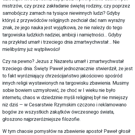
mistrzów, czy przez zakładanie świętej rodziny, czy poprzez
samobójczy zamach na tysiące niewinnych ludzi? Gdyby
któryś z przywódców religijnych zechciał dać nam wyraźny
znak, że jego nauka jest wyjątkowa, że nie należy do tego
targowiska ludzkich nadziei, ambicji i namiętności… Gdyby
na przykład umarł i trzeciego dnia zmartwychwstał… Nie
mielibyśmy już wątpliwości!
Czy na pewno? Jezus z Nazaretu umarł i zmartwychwstał
trzeciego dnia. Święty Paweł jednoznacznie stwierdził, że jest
to fakt wyróżniający chrześcijaństwo jakościowo spośród
innych religii wystawionych na targowisku zbawienia. Musimy
sobie bowiem uzmysłowić, że choć w I wieku nie było
internetu, chaos w dziedzinie myśli religijnej był nie mniejszy
niż dziś — w Cesarstwie Rzymskim czczono i reklamowano
bogów ze wszystkich zakątków ówczesnego świata,
głoszono najprzeróżniejsze filozofie.
W tym chaosie pomysłów na zbawienie apostoł Paweł głosił