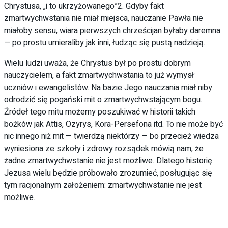
Chrystusa, „i to ukrzyżowanego”2. Gdyby fakt
zmartwychwstania nie miał miejsca, nauczanie Pawła nie
miałoby sensu, wiara pierwszych chrześcijan byłaby daremna
— po prostu umieraliby jak inni, łudząc się pustą nadzieją.
Wielu ludzi uważa, że Chrystus był po prostu dobrym
nauczycielem, a fakt zmartwychwstania to już wymysł
uczniów i ewangelistów. Na bazie Jego nauczania miał niby
odrodzić się pogański mit o zmartwychwstającym bogu.
Źródeł tego mitu możemy poszukiwać w historii takich
bożków jak Attis, Ozyrys, Kora-Persefona itd. To nie może być
nic innego niż mit — twierdzą niektórzy — bo przecież wiedza
wyniesiona ze szkoły i zdrowy rozsądek mówią nam, że
żadne zmartwychwstanie nie jest możliwe. Dlatego historię
Jezusa wielu będzie próbowało zrozumieć, posługując się
tym racjonalnym założeniem: zmartwychwstanie nie jest
możliwe.