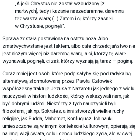
„A jeśli Chrystus nie został wzbudzony [z
martwych], tedy i kazanie naszedaremne, daremna
też wasza wiara; (…) Zatem i ci, którzy zasnęli
w Chrystusie, poginęli”.
Sprawa została postawiona na ostrzu noża. Albo
zmartwychwstanie jest faktem, albo całe chrześcijaństwo nie
jest niczym więcej niż daremną wiarą, a ci, którzy tę wiarę
wyznawali, poginęli, ci zaś, którzy wyznają ją teraz — poginą.
Coraz mniej jest osób, które podpisałyby się pod radykalną
alternatywą sformułowaną przez Pawła. Człowiek
współczesny traktuje Jezusa z Nazaretu jak jednego z wielu
nauczycieli w historii ludzkości, którzy wskazywali nam, jak
być dobrymi ludźmi. Niektórzy z tych nauczycieli byli
filozofami, jak np. Sokrates, a inni stworzyli wielkie ruchy
religijne, jak Budda, Mahomet, Konfucjusz. Ich nauki
umieszczone są w innym kontekście kulturowym, opierają się
na innej wizji świata, celu i sensu ludzkiego życia, ale w swej