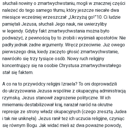
słuchali nowiny o zmartwychwstaniu, mogli w znacznej części
należeć do tego samego tłumu, który jeszcze niecałe dwa
miesiące wcześniej wrzeszczał: „Ukrzyżuj go!”10. Ci ludzie
pamiętali Jezusa, słuchali Jego nauk, nie uwierzyliby
w legendy. Gdyby fakt zmartwychwstania można było
podważyć, z pewnością by to zrobili i wyśmiali apostołów. Nie
padły jednak żadne argumenty. Wręcz przeciwnie. Już owego
pierwszego dnia, kiedy zaczęto głosić zmartwychwstanie,
nawróciło się trzy tysiące osób. Nowy ruch religijny
koncentrujący się na osobie Chrystusa zmartwychwstałego
stał się faktem.
A co na to przywódcy religijni Izraela? To oni doprowadzili
do ukrzyżowania Jezusa wspólnie z okupacyjną administracją
rzymską. Jezus stanowił zagrożenie polityczne. W ich
mniemaniu destabilizował kraj, narażał naród na okrutne
represje ze strony władz okupacyjnych (czego zresztą Judea
i tak nie uniknęła). Jezus ranił też ich uczucia religijne, czyniąc
się równym Bogu. Jak widać mieli aż dwa poważne powody,