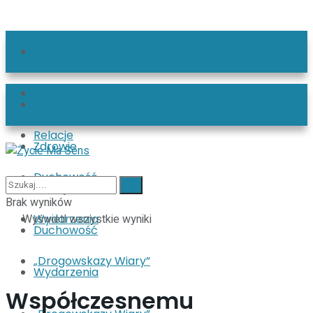
Świat
Zdrowie
Świat
Relacje
Zdrowie
Duchowość
Relacje
Brak wyników
Wyświetl wszystkie wyniki
Wydarzenia
Duchowość
„Drogowskazy Wiary”
Wydarzenia
Współczesnemu