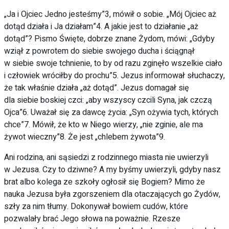
„Ja i Ojciec Jedno jesteśmy”3, mówił o sobie. „Mój Ojciec aż
dotąd działa i Ja działam”4. A jakie jest to działanie „aż
dotąd”? Pismo Święte, dobrze znane Żydom, mówi: „Gdyby
wziął z powrotem do siebie swojego ducha i ściągnął
w siebie swoje tchnienie, to by od razu zginęło wszelkie ciało
i człowiek wróciłby do prochu”5. Jezus informował słuchaczy,
że tak właśnie działa „aż dotąd”. Jezus domagał się
dla siebie boskiej czci: „aby wszyscy czcili Syna, jak czczą
Ojca”6. Uważał się za dawcę życia: „Syn ożywia tych, których
chce”7. Mówił, że kto w Niego wierzy, „nie zginie, ale ma
żywot wieczny”8. Że jest „chlebem żywota”9.
Ani rodzina, ani sąsiedzi z rodzinnego miasta nie uwierzyli
w Jezusa. Czy to dziwne? A my byśmy uwierzyli, gdyby nasz
brat albo kolega ze szkoły ogłosił się Bogiem? Mimo że
nauka Jezusa była zgorszeniem dla otaczających go Żydów,
szły za nim tłumy. Dokonywał bowiem cudów, które
pozwalały brać Jego słowa na poważnie. Rzesze