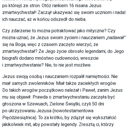
po którejś ze stron. Otóż rankiem 16 nisana Jezus
zmartwychwstał! Zaczął ukazywać się swoim uczniom i nadal
ich nauczać, aż w końcu odszedł do nieba.
Czy zdarzenie to można potraktować jako mityczne? Czy
można uznać, że Jezus swoim życiem i nauczaniem „nadawał”
się na Boga, więc z czasem zaczęto wierzyć, że
zmartwychwstał? Że Jego życie obrosło legendami, do Jego
biografii dodano mnóstwo cudowności, wreszcie
i zmartwychwstanie? Nie, to nie jest możliwe.
Jezus swoją osobą i nauczaniem rozpalił namiętności. Nie
miał samych zwolenników. Miał także zaciekłych wrogów.
Do takich wrogów początkowo należał i Paweł, zanim Jezus
mu się objawił. Prawda o zmartwychwstaniu zaczęła być
głoszona w Szewuach, Zielone Świątki, czyli 50 dni
po ukrzyżowaniu Jezusa (nowotestamentowa
Pięćdziesiątnica). To za krótko, by zdążył się wykształcić
jakikolwiek mit, aby powstały legendy. Zresztą ci, którzy