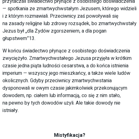
przytaczali świadectwo płynące z osobistego doświadczenia
— spotkania ze zmartwychwstałym Jezusem, którego widzieli
i z którym rozmawiali. Przeciwnicy zaś powoływali się
na zasady religijne lub zdrowy rozsądek, bo zmartwychwstały
Jezus był „dla Żydów zgorszeniem, a dla pogan
głupstwem”13.
W końcu świadectwo płynące z osobistego doświadczenia
zwyciężyło. Zmartwychwstałego Jezusa przyjęła w krótkim
czasie jedna piąta ludności cesarstwa, a do końca istnienia
imperium — wszyscy jego mieszkańcy, a także wiele ludów
okolicznych. Gdyby przeciwnicy zmartwychwstania
dysponowali w owym czasie jakimkolwiek przekonującym
dowodem, np. ciałem lub informacją, co się z nim stało,
na pewno by tych dowodów użyli. Ale takie dowody nie
istniały.
Mistyfikacja?