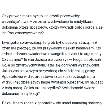
Czy prawdą może być to, co głosili przeciwnicy
chrześcijaństwa — że zmartwychwstanie to mistyfikacja
dokonana przez apostołów, którzy wykradli ciało i ogłosili, że
ich Pan zmartwychwstał?
Ewangelie sprawozdają, że grób był otoczony strażą, miał
rzymską pieczęć, że był przywalony ciężkim kamieniem. Kto
jednak odrzuca świadectwo ewangelii, odrzuci i te argumenty.
Czy są inne? Bracia Jezusa nie uwierzyli w Niego, strofowali
Go, a po zmartwychwstaniu stali się gorliwymi wyznawcami,
Jakub zaś pierwszym przywódcą chrześcijańskiej gminy.
Apostołowie w dniu aresztowania Jezusa rozbiegli się, a
w dniu Pięćdziesiątnicy nagle wystąpili publicznie, by nauczać
z całą mocą. Co ich tak uskrzydliło? Świadomość świeżo
dokonanej mistyfikacji?
Poza Janem żaden z apostołów nie umarł naturalną śmiercią.