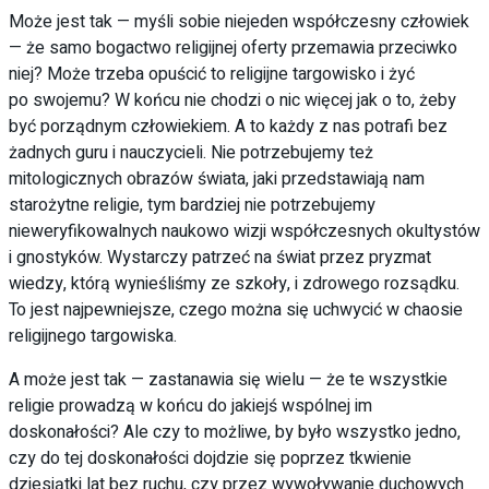
Może jest tak — myśli sobie niejeden współczesny człowiek
— że samo bogactwo religijnej oferty przemawia przeciwko
niej? Może trzeba opuścić to religijne targowisko i żyć
po swojemu? W końcu nie chodzi o nic więcej jak o to, żeby
być porządnym człowiekiem. A to każdy z nas potrafi bez
żadnych guru i nauczycieli. Nie potrzebujemy też
mitologicznych obrazów świata, jaki przedstawiają nam
starożytne religie, tym bardziej nie potrzebujemy
nieweryfikowalnych naukowo wizji współczesnych okultystów
i gnostyków. Wystarczy patrzeć na świat przez pryzmat
wiedzy, którą wynieśliśmy ze szkoły, i zdrowego rozsądku.
To jest najpewniejsze, czego można się uchwycić w chaosie
religijnego targowiska.
A może jest tak — zastanawia się wielu — że te wszystkie
religie prowadzą w końcu do jakiejś wspólnej im
doskonałości? Ale czy to możliwe, by było wszystko jedno,
czy do tej doskonałości dojdzie się poprzez tkwienie
dziesiątki lat bez ruchu, czy przez wywoływanie duchowych