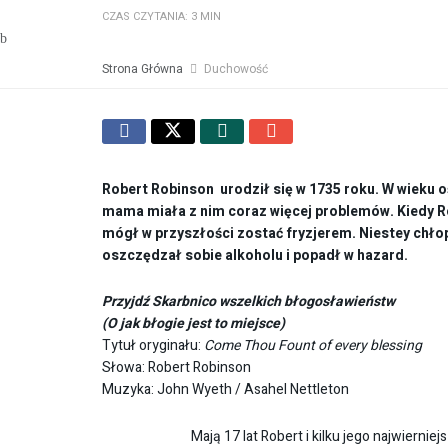
CZAS CZYTANIA: 3 MIN
Strona Główna
Duchowość
Robert Robinson urodził się w 1735 roku. W wieku oś
mama miała z nim coraz więcej problemów. Kiedy R
mógł w przyszłości zostać fryzjerem. Niestey chło
oszczędzał sobie alkoholu i popadł w hazard.
Przyjdź Skarbnico wszelkich błogosławieństw
(O jak błogie jest to miejsce)
Tytuł oryginału:
Come Thou Fount of every blessing
Słowa: Robert Robinson
Muzyka: John Wyeth / Asahel Nettleton
Mają 17 lat Robert i kilku jego najwiernie