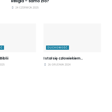
Religia – samo zło?
24 CZERWCA 2025
ŚĆ
DUCHOWOŚĆ
iblii
I stał się człowiekiem…
025
26 GRUDNIA 2024