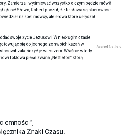
ory. Zamierzali wyśmiewać wszystko o czym będzie mówił
ął głosić Słowo, Robert poczuł, że te słowa są skierowane
owiedział na apel mówcy, ale słowa które usłyszał
oddać swoje życie Jezusowi. W niedługim czasie
ygotowując się do jednego ze swoich kazań w
Asahel Nettleton
ostanowił zakończyć je wierszem. Właśnie wtedy
anowi foklowa pieśń zwana „Nettleton” którą
 ciemności”,
ięcznika Znaki Czasu.