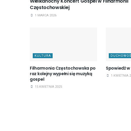
Wielkanocny Koncert Gospel w Filharmonii
Częstochowskiej
1 MARCA 2026
KULTURA
DUCHOWO
Filharmonia Częstochowska po
Spowiedź w B
raz kolejny wypełni się muzyką
1 KWIETNIA 2
gospel
15 KWIETNIA 2025