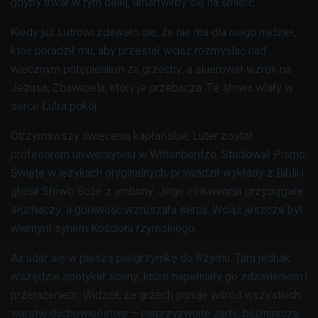
gdyby trwał w tym dalej, umartwiłby się na śmierć.
Kiedy już Lutrowi zdawało się, że nie ma dla niego nadziei,
ktoś poradził mu, aby przestał wciąż rozmyślać nad
wiecznym potępieniem za grzechy, a skierował wzrok na
Jezusa, Zbawiciela, który je przebacza. Te słowa wlały w
serce Lutra pokój.
Otrzymawszy święcenia kapłańskie, Luter został
profesorem uniwersytetu w Wittenberdze. Studiował Pismo
Święte w językach oryginalnych, prowadził wykłady z Biblii i
głosił Słowo Boże z ambony. Jego elokwencja przyciągała
słuchaczy, a gorliwość wzruszała serca. Wciąż jeszcze był
wiernym synem Kościoła rzymskiego.
Aż udał się w pieszą pielgrzymkę do Rzymu. Tam jednak
wszędzie spotykał sceny, które napełniały go zdziwieniem i
przerażeniem. Widział, że grzech panuje wśród wszystkich
warstw duchowieństwa — nieprzyzwoite żarty, bluźniercze