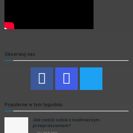
Obserwuj nas
Popularne w tym tygodniu
Jak radzić sobie z nadmiernym
przepraszaniem?