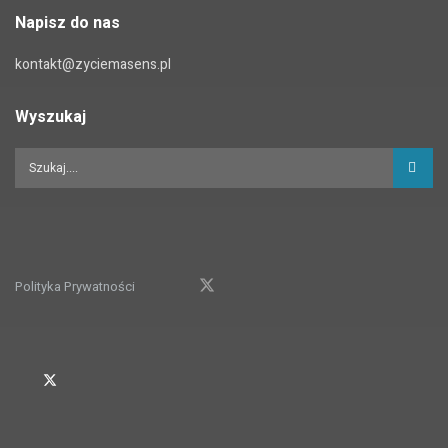
Napisz do nas
kontakt@zyciemasens.pl
Wyszukaj
Polityka Prywatności
© 2022
LIFEconnect / Życie Ma Sens
| Wdrożenie:
Go3.pl
.