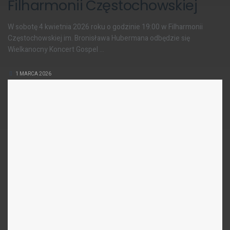
Filharmonii Częstochowskiej
W sobotę 4 kwietnia 2026 roku o godzinie 19:00 w Filharmonii
Częstochowskiej im. Bronisława Hubermana odbędzie się
Wielkanocny Koncert Gospel ...
1 MARCA 2026