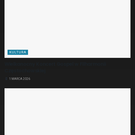
KULTURA
Wielkanocny Koncert Gospel w Filharmonii
Częstochowskiej
1 MARCA 2026