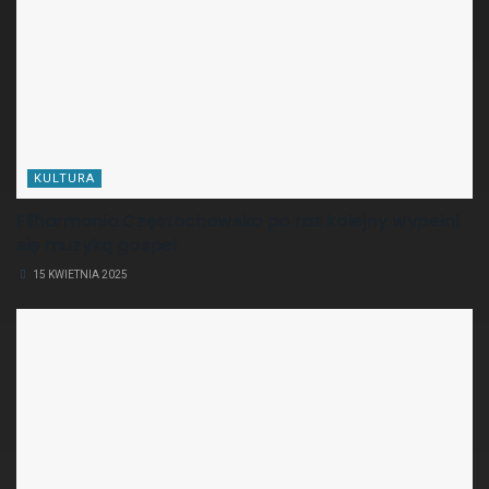
KULTURA
Filharmonia Częstochowska po raz kolejny wypełni
się muzyką gospel
15 KWIETNIA 2025