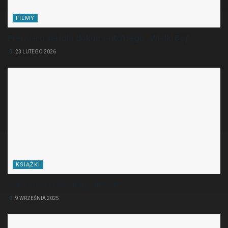
FILMY
Premiera serialu dokumentalnego „Wielki Bój”
23 LUTEGO 2026
KSIĄŻKI
Jak książki rozwijają umysł?
9 WRZEŚNIA 2025