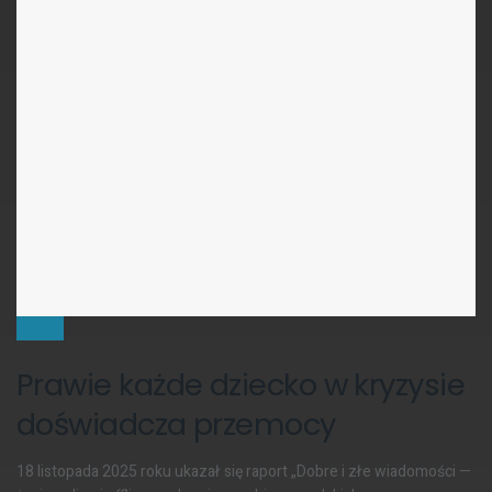
DZIECI
Prawie każde dziecko w kryzysie
doświadcza przemocy
18 listopada 2025 roku ukazał się raport „Dobre i złe wiadomości —