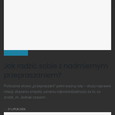
KOMUNIKACJA
Jak radzić sobie z nadmiernym
przepraszaniem?
Potocznie słowo „przepraszam” pełni ważną rolę — służy naprawie
relacji, okazaniu empatii, uznaniu odpowiedzialności za to, co
zrobił_m. Jednak czasem ...
31 LIPCA 2026