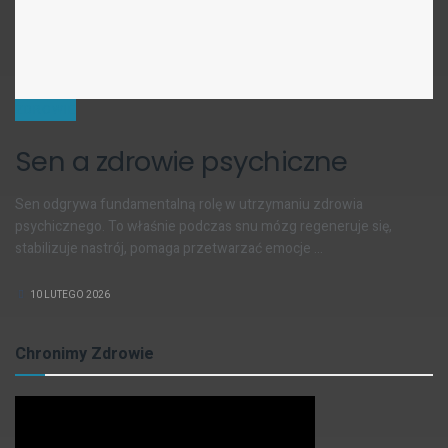
ZDROWIE
Sen a zdrowie psychiczne
Sen odgrywa fundamentalną rolę w utrzymaniu zdrowia
psychicznego. To właśnie podczas snu mózg regeneruje się,
stabilizuje nastrój, pomaga przetwarzać emocje ...
10 LUTEGO 2026
Chronimy Zdrowie