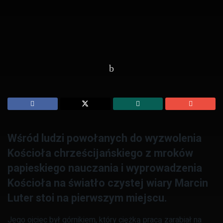
Strona Główna
Świat
Kultura
Wśród ludzi powołanych do wyzwolenia
Kościoła chrześcijańskiego z mroków
papieskiego nauczania i wyprowadzenia
Kościoła na światło czystej wiary Marcin
Luter stoi na pierwszym miejscu.
Jego ojciec był górnikiem, który ciężką pracą zarabiał na