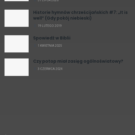
31 LIPCA 2026
Historie hymnów chrześcijańskich #7: „It is
well” (Gdy pokój niebieski)
19 LUTEGO 2019
Spowiedź w Biblii
1 KWIETNIA 2025
Czy potop miał zasięg ogólnoświatowy?
3 CZERWCA 2024