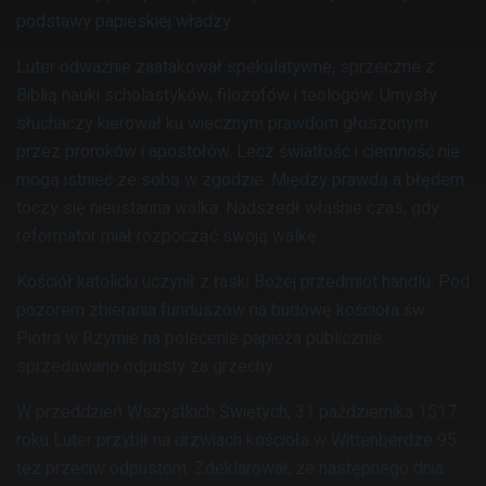
podstawy papieskiej władzy.
Luter odważnie zaatakował spekulatywne, sprzeczne z
Biblią nauki scholastyków, filozofów i teologów. Umysły
słuchaczy kierował ku wiecznym prawdom głoszonym
przez proroków i apostołów. Lecz światłość i ciemność nie
mogą istnieć ze sobą w zgodzie. Między prawdą a błędem
toczy się nieustanna walka. Nadszedł właśnie czas, gdy
reformator miał rozpocząć swoją walkę.
Kościół katolicki uczynił z łaski Bożej przedmiot handlu. Pod
pozorem zbierania funduszów na budowę kościoła św.
Piotra w Rzymie na polecenie papieża publicznie
sprzedawano odpusty za grzechy.
W przeddzień Wszystkich Świętych, 31 października 1517
roku Luter przybił na drzwiach kościoła w Wittenberdze 95
tez przeciw odpustom. Zdeklarował, że następnego dnia