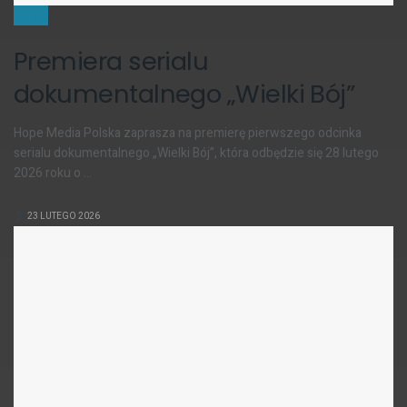
FILMY
Premiera serialu
dokumentalnego „Wielki Bój”
Hope Media Polska zaprasza na premierę pierwszego odcinka
serialu dokumentalnego „Wielki Bój”, która odbędzie się 28 lutego
2026 roku o ...
23 LUTEGO 2026