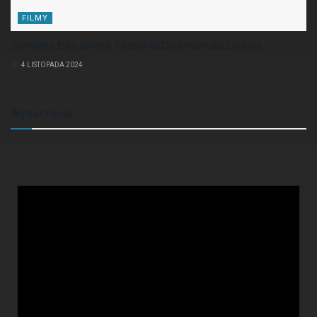
FILMY
Żołnierz bez broni. Historia Desmonda Dossa
4 LISTOPADA 2024
Wydarzenia