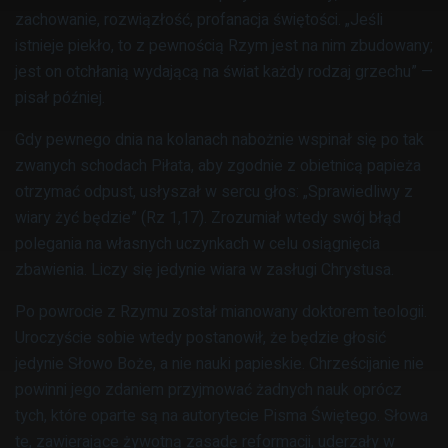
zachowanie, rozwiązłość, profanacja świętości. „Jeśli
istnieje piekło, to z pewnością Rzym jest na nim zbudowany;
jest on otchłanią wydającą na świat każdy rodzaj grzechu” —
pisał później.
Gdy pewnego dnia na kolanach nabożnie wspinał się po tak
zwanych schodach Piłata, aby zgodnie z obietnicą papieża
otrzymać odpust, usłyszał w sercu głos: „Sprawiedliwy z
wiary żyć będzie” (Rz 1,17). Zrozumiał wtedy swój błąd
polegania na własnych uczynkach w celu osiągnięcia
zbawienia. Liczy się jedynie wiara w zasługi Chrystusa.
Po powrocie z Rzymu został mianowany doktorem teologii.
Uroczyście sobie wtedy postanowił, że będzie głosić
jedynie Słowo Boże, a nie nauki papieskie. Chrześcijanie nie
powinni jego zdaniem przyjmować żadnych nauk oprócz
tych, które oparte są na autorytecie Pisma Świętego. Słowa
te, zawierające żywotną zasadę reformacji, uderzały w