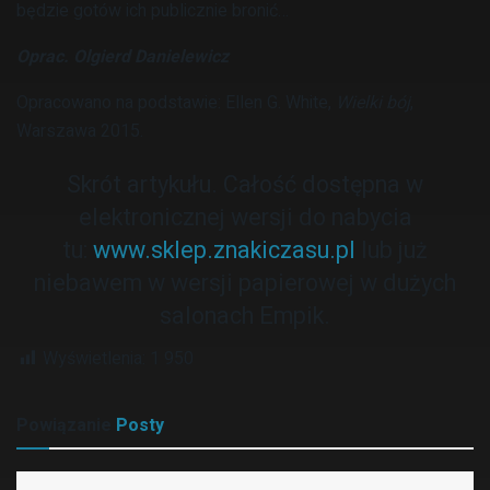
będzie gotów ich publicznie bronić…
Oprac. Olgierd Danielewicz
Opracowano na podstawie: Ellen G. White,
Wielki bój
,
Warszawa 2015.
Skrót artykułu. Całość dostępna w
elektronicznej wersji do nabycia
tu:
www.sklep.znakiczasu.pl
lub już
niebawem w wersji papierowej w dużych
salonach Empik.
Wyświetlenia:
1 950
Powiązanie
Posty