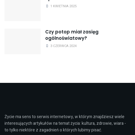
1 KWIETNIA 2025
Czy potop miał zasięg
ogólnoświatowy?
3 CZERWCA 2024
Życie ma sens to serwis internetowy, w którym znajdziesz wiele
interesujących artykułów na temat życia: kultura, zdrowie, wiara -
to tylko niektóre z zagadnień o których lubimy pisać.