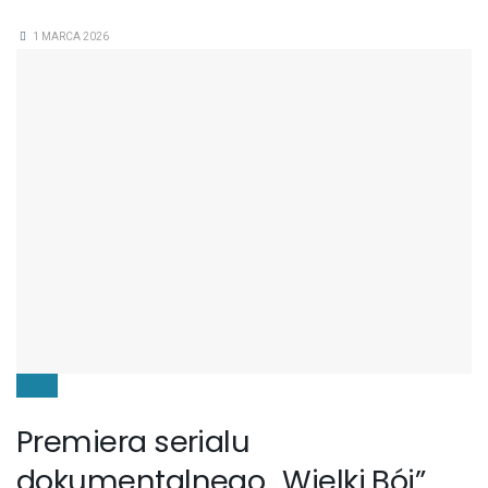
1 MARCA 2026
FILMY
Premiera serialu
dokumentalnego „Wielki Bój”