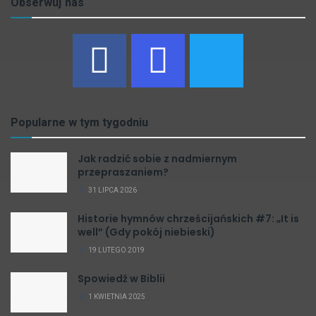
Obserwuj nas
Popularne w tym tygodniu
Jak radzić sobie z nadmiernym
przepraszaniem?
31 LIPCA 2026
Historie hymnów chrześcijańskich #7: „It is
well” (Gdy pokój niebieski)
19 LUTEGO 2019
Spowiedź w Biblii
1 KWIETNIA 2025