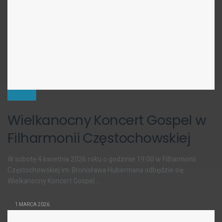
KULTURA
Wielkanocny Koncert Gospel w
Filharmonii Częstochowskiej
W sobotę 4 kwietnia 2026 roku o godzinie 19:00 w Filharmonii
Częstochowskiej im. Bronisława Hubermana odbędzie się
Wielkanocny Koncert Gospel ...
1 MARCA 2026