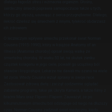
dlatego łagodzi stres i wzmacnia organizm. Głośny,
serdeczny śmiech poprawia samopoczucie także u tych,
którzy go słyszą, usuwając z serca przygnębienie. Dlatego,
ilekroć dzielisz się śmiechem z innymi, tylekroć obdarzasz
ich zdrowiem.
O leczniczym wpływie śmiechu przekonał świat Norman
Cousins (1915-1990), który w książce Anatomy of an
Illness (Anatomia choroby) opisał swoją walkę ze
śmiertelną chorobą. W wieku 50 lat, na skutek zaniku
cząstek kolagenu w jego ciele, powalił go uciążliwy ból
stawów i kręgosłupa. Lekarze nie dawali mu szans na wiele
lat życia. Wtedy Cousins wziął sprawy w swoje ręce.
Zastosował zdrową dietę i zaczął codziennie oglądać
zabawne programy, takie jak Ukryta Kamera, a także filmy z
braćmi Marx oraz Flipem i Flapem. Zauważył, że po
kilkuminutowym śmiechu ból odstępuje od niego na dłuższy
czas. Norman Cousins zadziwił świat medyczny, kiedy