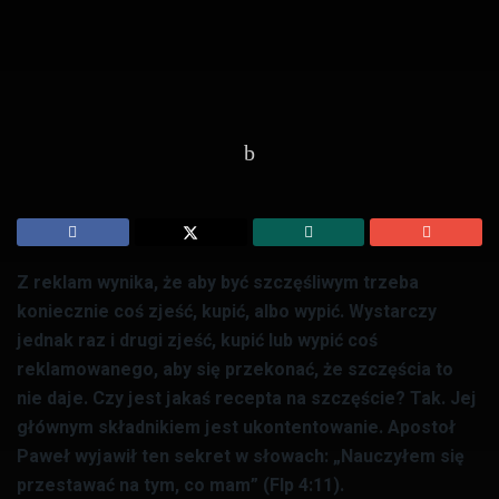
Strona Główna
Relacje
Komunikacja
Z reklam wynika, że aby być szczęśliwym trzeba
koniecznie coś zjeść, kupić, albo wypić. Wystarczy
jednak raz i drugi zjeść, kupić lub wypić coś
reklamowanego, aby się przekonać, że szczęścia to
nie daje. Czy jest jakaś recepta na szczęście? Tak. Jej
głównym składnikiem jest ukontentowanie. Apostoł
Paweł wyjawił ten sekret w słowach: „Nauczyłem się
przestawać na tym, co mam” (Flp 4:11).