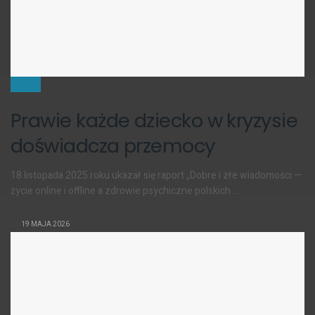
DZIECI
Prawie każde dziecko w kryzysie
doświadcza przemocy
18 listopada 2025 roku ukazał się raport „Dobre i złe wiadomości —
życie online i offline a zdrowie psychiczne polskich ...
19 MAJA 2026