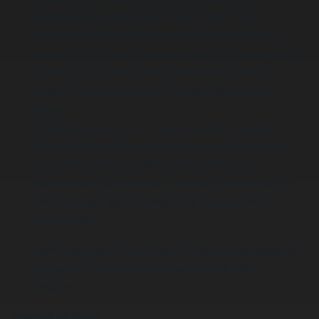
ziemię. Beczka bez cegieł ważyła tylko 20 kg, a ja
ważę ponad 80 kg, dlatego zacząłem gwałtownie
opadać. W połowie drugiego piętra znów zderzyłem się
z beczką, tym razem pustą i szybującą w górę, co
wyjaśnia pękniętą kostkę i złamane palce prawej
stopy.
Moje drugie zderzenie z beczką zwolniło upadek na
tyle, że kiedy spadłem na rozsypane na dole cegły,
złamałem tylko trzy żebra. Zdezorientowany i
oszołomiony, wypuściłem z rąk linę, a wtedy jeszcze
raz zderzyłem się z beczką, która uderzyła mnie w
przyrodzenie.
Mam nadzieje, że udzieliłem Państwu wyczerpującej
odpowiedzi, co do przyczyn wszystkich moich
obrażeń.
Polegaj na Bogu