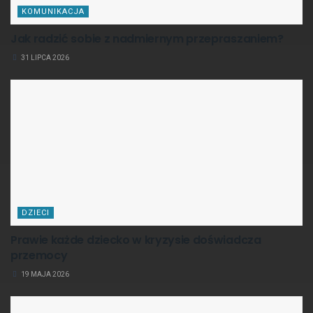
KOMUNIKACJA
Jak radzić sobie z nadmiernym przepraszaniem?
31 LIPCA 2026
DZIECI
Prawie każde dziecko w kryzysie doświadcza
przemocy
19 MAJA 2026