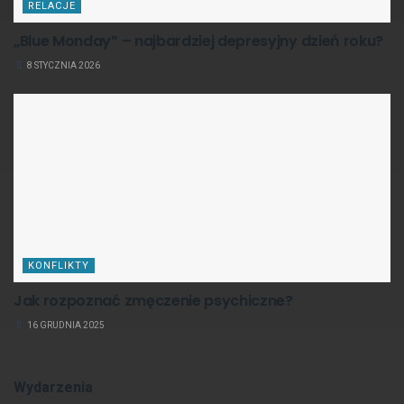
RELACJE
„Blue Monday” – najbardziej depresyjny dzień roku?
8 STYCZNIA 2026
KONFLIKTY
Jak rozpoznać zmęczenie psychiczne?
16 GRUDNIA 2025
Wydarzenia