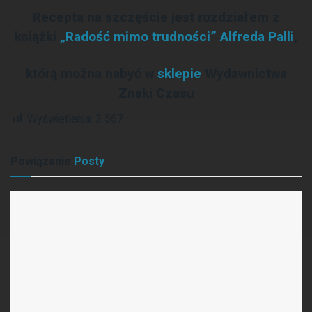
Recepta na szczęście jest rozdziałem z
książki
„Radość mimo trudności” Alfreda Palli
,
którą można nabyć w
sklepie
Wydawnictwa
Znaki Czasu
Wyświetlenia:
3 567
Powiązanie
Posty