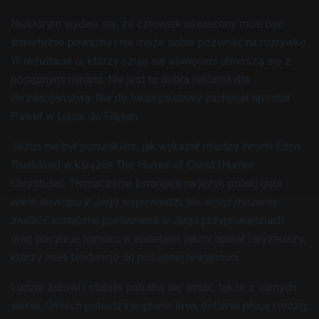
Niektórym wydaje się, że człowiek uświęcony musi być
śmiertelnie poważny i nie może sobie pozwolić na rozrywkę.
W rezultacie ci, którzy czują się uświęceni obnoszą się z
posępnymi minami. Nie jest to dobra reklama dla
chrześcijaństwa. Nie do takiej postawy zachęcał apostoł
Paweł w Liście do Filipian.
Jezus nie był ponurakiem, jak wykazał między innymi Elton
Trueblood w książce The Humor of Christ (Humor
Chrystusa). Tłumaczenie Ewangelii na język polski gubi
wiele dowcipu z Jego wypowiedzi, ale wciąż możemy
znaleźć komiczne porównania w Jego przypowieściach
oraz poczucie humoru w epitetach, jakimi opisał faryzeuszy,
którzy mieli tendencje do posępnej religijności.
Ludzie zdrowi i stabilni potrafią się śmiać, także z samych
siebie. Śmiech pobudza krążenie krwi, dotlenia płuca i mózg,