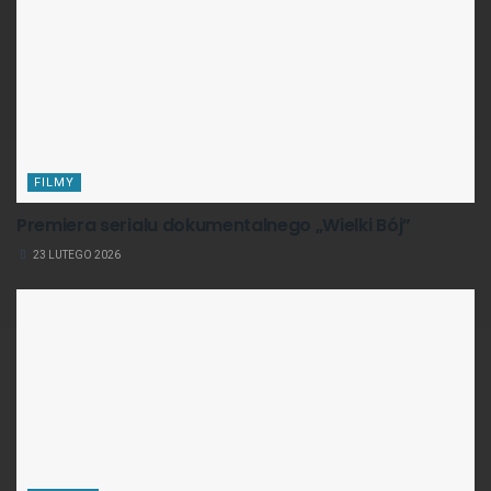
FILMY
Premiera serialu dokumentalnego „Wielki Bój”
23 LUTEGO 2026