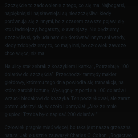
Szczęście to zadowolenie z tego, co się ma. Najbogatsi,
najpiękniejsi i najsławniejsi są nieszczęśliwi, kiedy
porównują się z innymi, bo z czasem zawsze pojawi się
ktoś ładniejszy, bogatszy, sławniejszy. Nie będziemy
szczęśliwsi, gdy uda nam się dorównać innym ani wtedy,
kiedy zdobędziemy to, co mają inni, bo człowiek zawsze
chce więcej niż ma.
Na ulicy stał żebrak z koszykiem i kartką: „Potrzebuję 100
dolarów do szczęścia”. Przechodził tamtędy makler
giełdowy, któremu tego dnia powiodła się transakcja, na
której zarobił fortunę. Wyciągnął z portfela 100 dolarów i
wrzucił biedakowi do koszyka. Ten podziękował, ale zaraz
potem uderzył się w czoło i pomyślał: „Ależ ze mnie
głupiec! Trzeba było napisać 200 dolarów!”
Człowiek pragnie mieć więcej, bo taka jest nasza grzeszna
natura. Jak słusznie zauważył Charles C. Colton: „Bogactwo