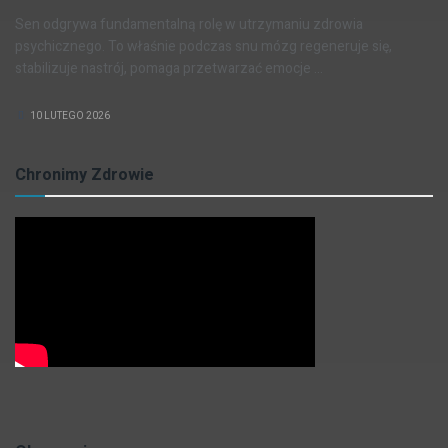
Sen odgrywa fundamentalną rolę w utrzymaniu zdrowia
psychicznego. To właśnie podczas snu mózg regeneruje się,
stabilizuje nastrój, pomaga przetwarzać emocje ...
10 LUTEGO 2026
Chronimy Zdrowie