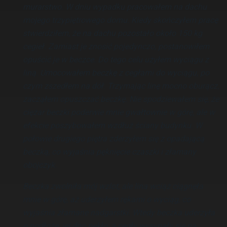
murarstwo. W dniu wypadku pracowałem na dachu
mojego trzypiętrowego domu. Kiedy skończyłem pracę
stwierdziłem, że na dachu pozostało około 150 kg
cegieł. Zamiast je znosić pojedynczo, postanowiłem
opuścić je w beczce. Do tego celu użyłem wyciągu z
liną. Umocowałem beczkę z cegłami do wyciągu, po
czym zszedłem na dół. Trzymając linę mocno oburącz,
zacząłem opuszczać beczkę. Nie spodziewałem się, że
ciężar beczki poderwie mnie gwałtownie w górę, ale w
efekcie poszybowałem wzdłuż ściany budynku. W
połowie drugiego piętra zderzyłem się z opadającą
beczką, co wyjaśnia pęknięcie czaszki i złamany
obojczyk.
Beczka zwolniła mój wzlot, ale lina wciąż ciągnęła
mnie w górę, aż uderzyłem rękami o wyciąg, co
wyjaśnia złamane nadgarstki. Wtedy beczka uderzyła
o podłoże, jej dno pękło, a cegły wysypały się na