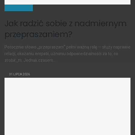
KOMUNIKACJA
Jak radzić sobie z nadmiernym
przepraszaniem?
Potocznie słowo „przepraszam” pełni ważną rolę — służy naprawie
relacji, okazaniu empatii, uznaniu odpowiedzialności za to, co
zrobił_m. Jednak czasem ...
31 LIPCA 2026