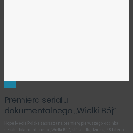
FILMY
Premiera serialu
dokumentalnego „Wielki Bój”
Hope Media Polska zaprasza na premierę pierwszego odcinka
serialu dokumentalnego „Wielki Bój”, która odbędzie się 28 lutego