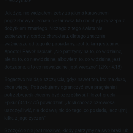
– Wszystko!
Jak żyję, nie widziałem, żeby za jakimś karawanem
pogrzebowym jechała ciężarówka lub choćby przyczepa z
dobytkiem zmarłego. Niczego z tego świata nie
zabierzemy, oprócz charakteru, dlatego znacznie
ważniejsze od tego ile posiadamy, jest to kim jesteśmy.
Apostoł Paweł napisał: „Nie patrzymy na to, co widzialne,
ale na to, co niewidzialne; albowiem to, co widzialne, jest
doczesne, a to co niewidzialne, jest wieczne” (2Kor 4:18).
Bogactwo nie daje szczęścia, gdyż nawet ten, kto ma dużo,
chce więcej. Potrzebujemy ograniczyć swe pragnienia i
potrzeby, jeśli chcemy być szczęśliwsi. Filozof grecki
Epikur (341-270) powiedział: „Jeśli chcesz człowieka
uszczęśliwić, nie dodawaj nic do tego, co posiada, lecz ujmij
kilka z jego życzeń”.
Szczęście nie jest możliwe, kiedy patrzymy na swe braki lub