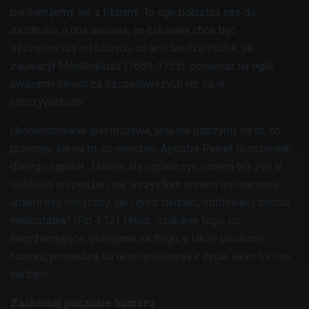
porównujemy się z bliźnimi. To ego pobudza nas do
zazdrości, a ona sprawia, że człowiek chce być
szczęśliwszy od bliźnich, co jest bardzo trudne, jak
zauważył Monteskiusz (1689-1755), ponieważ na ogół
uważamy innych za szczęśliwszych niż są w
rzeczywistości.
Ukontentowanie jest możliwe, jeśli nie patrzymy na to, co
przemija, ale na to, co wieczne. Apostoł Paweł to rozumiał,
dlatego napisał: „Umiem się ograniczyć, umiem też żyć w
obfitości; wszędzie i we wszystkim jestem wyćwiczony;
umiem być nasycony, jak i głód cierpieć, obfitować i znosić
niedostatek” (Flp 4:12). Umiar, szukanie tego, co
nieprzemijające, poleganie na Bogu, a także poczucie
humoru, prowadzą do ukontentowania z życia, jakim by ono
nie było.
Zachowaj poczucie humoru