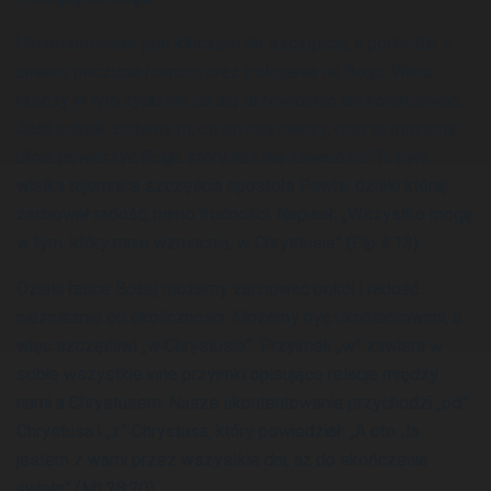
Ukontentowanie jest kluczem do szczęścia, a pochodzi z
umiaru, poczucia humoru oraz polegania na Bogu. Wielu
rzeczy w tym życiu nie da się przewidzieć ani kontrolować.
Jeśli jednak zrobimy to, co do nas należy, resztę możemy
ufnie powierzyć Bogu, który nas nie zawiedzie. To była
wielka tajemnica szczęścia apostoła Pawła, dzięki której
zachował radość, mimo trudności. Napisał: „Wszystko mogę
w tym, który mnie wzmacnia, w Chrystusie” (Flp 4:13).
Dzięki łasce Bożej możemy zachować pokój i radość
niezależnie od okoliczności. Możemy być ukontentowani, a
więc szczęśliwi „w Chrystusie”. Przyimek „w” zawiera w
sobie wszystkie inne przyimki opisujące relacje między
nami a Chrystusem. Nasze ukontentowanie przychodzi „od”
Chrystusa i „z” Chrystusa, który powiedział: „A oto Ja
jestem z wami przez wszystkie dni, aż do skończenia
świata” (Mt 28:20).