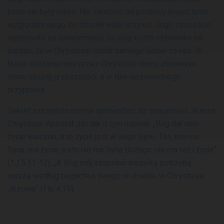
które nie były łatwe. Nie zależało od postawy innych ludzi
względem niego, bo doznał wielu krzywd. Jego szczęście
wypływało ze świadomości, że Bóg kocha człowieka tak
bardzo, że w Chrystusie oddał samego siebie za nas. W
łasce okazanej nam przez Chrystusa mamy zbawienie,
mimo naszej grzeszności, a w Nim niezawodnego
przyjaciela.
Sekret szczęścia można sprowadzić do znajomości Jezusa
Chrystusa. Apostoł Jan tak o tym napisał: „Bóg dał nam
życie wieczne, a to życie jest w Jego Synu. Ten, kto ma
Syna, ma życie, a kto nie ma Syna Bożego, nie ma też i życia”
(1J 5:11-12). „A Bóg mój zaspokoi wszelką potrzebę
waszą według bogactwa swego w chwale, w Chrystusie
Jezusie” (Flp 4:19).