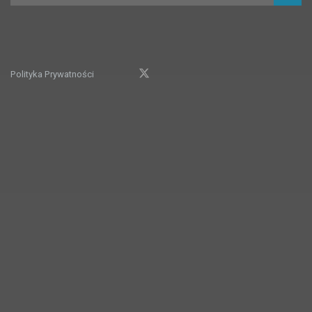
Polityka Prywatności
© 2022
LIFEconnect / Życie Ma Sens
| Wdrożenie:
Go3.pl
.