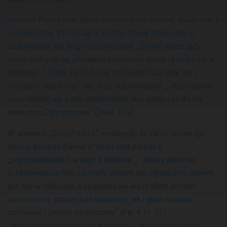
Apostoł Paweł miał jakieś problemy zdrowotne, związane z
oczami (2Kor 12:7-9; Ga 5:13-15). Prosił trzykrotnie o
uzdrowienie, ale Bóg mu powiedział: „Dosyć masz, gdy
masz łaskę moją, albowiem pełnia mej mocy okazuje się w
słabości…” (2Kor 12:9). Co na to Paweł? Czy żalił się i
rozczulał nad sobą? Nie, lecz odpowiedział: „…Najchętniej
więc chlubić się będę słabościami, aby zamieszkała we
mnie moc Chrystusowa” (2Kor 12:9).
W słowach „Dosyć masz” występuje to samo słowo (gr.
arkeo), którego Paweł z Tarsu użył pisząc o
„poprzestawaniu”, a więc o umiarze: „…Nauczyłem się
przestawać na tym, co mam. Umiem się ograniczyć, umiem
też żyć w obfitości; wszędzie i we wszystkim jestem
wyćwiczony; umiem być nasycony, jak i głód cierpieć,
obfitować i znosić niedostatek” (Flp 4:11-12).
Jego ukontentowanie nie wynikało z okoliczności życia,