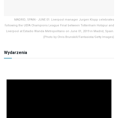
MADRID, SPAIN - JUNE 01: Liverpool manager Jurgen Klopp celebrates
following the UEFA Champions League Final between Tottenham Hotspur and
Liverpool at Estadio Wanda Metropolitano on June 01, 2019 in Madrid, Spain.
(Photo by Chris Brunskill/Fantasista/Getty Images)
Wydarzenia