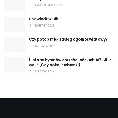
31 PAŹDZIERNIKA 2017
Spowiedź w Biblii
1 KWIETNIA 2025
Czy potop miał zasięg ogólnoświatowy?
3 CZERWCA 2024
Historie hymnów chrześcijańskich #7: „It is
well” (Gdy pokój niebieski)
19 LUTEGO 2019