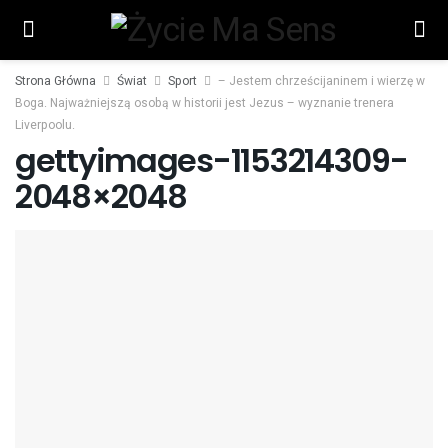
Strona Główna
Świat
Sport
– Jestem chrześcijaninem i wierzę w
Boga. Najważniejszą osobą w historii jest Jezus – wyznanie trenera
Liverpoolu.
gettyimages-1153214309-
2048×2048