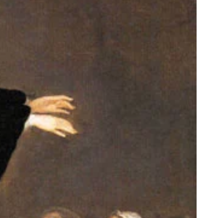
KOMUNIKACJA
Jak radzić sobie z
nadmiernym
przepraszaniem?