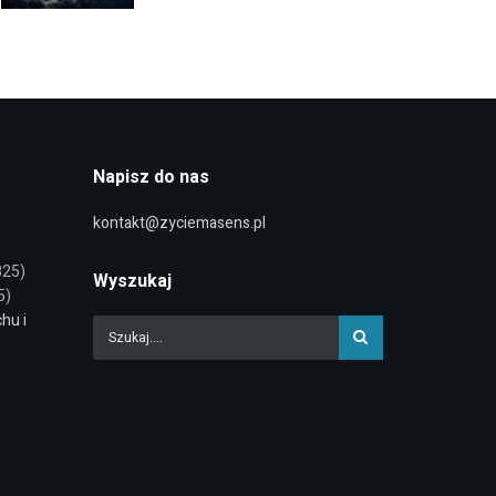
Napisz do nas
kontakt@zyciemasens.pl
825)
Wyszukaj
5)
chu i