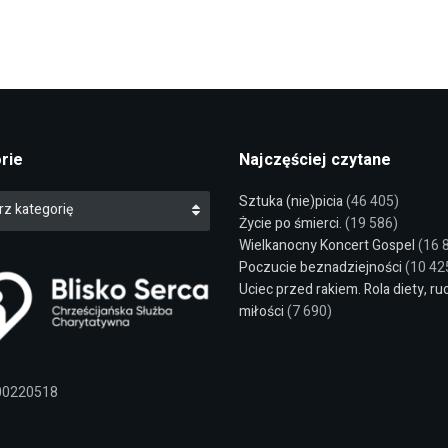
rie
Najczęściej czytane
Sztuka (nie)picia
(46 405)
rz kategorię
Życie po śmierci.
(19 586)
Wielkanocny Koncert Gospel
(16 
Poczucie beznadziejności
(10 42
Uciec przed rakiem. Rola diety, ru
miłości
(7 690)
00220518