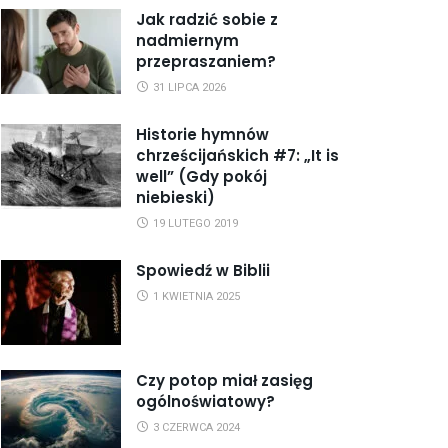
Jak radzić sobie z
nadmiernym
przepraszaniem?
31 LIPCA 2026
Historie hymnów
chrześcijańskich #7: „It is
well” (Gdy pokój
niebieski)
19 LUTEGO 2019
Spowiedź w Biblii
1 KWIETNIA 2025
Czy potop miał zasięg
ogólnoświatowy?
3 CZERWCA 2024