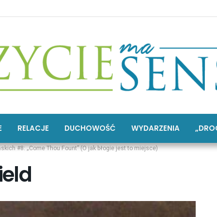
E
RELACJE
DUCHOWOŚĆ
WYDARZENIA
„DRO
skich #8: „Come Thou Fount” (O jak błogie jest to miejsce)
ield