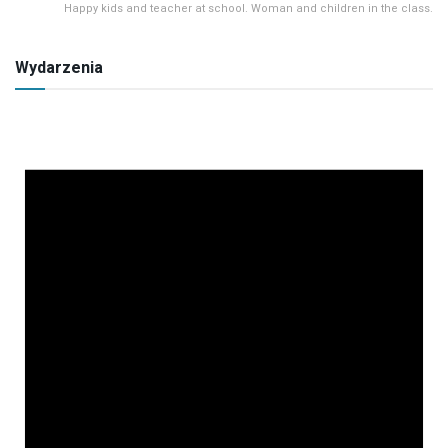
Happy kids and teacher at school. Woman and children in the class.
Wydarzenia