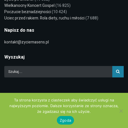
Wielkanocny Koncert Gospel
(16 825)
Poczucie beznadziejności
(10 424)
Uciec przed rakiem. Rola diety, ruchu i miłości
(7 688)
Napisz do nas
kontakt@zyciemasens.pl
Wyszukaj
Ta strona korzysta z ciasteczek aby świadczyć usługi na
Polityka Prywatności
najwyższym poziomie. Dalsze korzystanie ze strony oznacza,
że zgadzasz się na ich użycie.
© 2022
LIFEconnect / Życie Ma Sens
| Wdrożenie:
Go3.pl
.
Zgoda