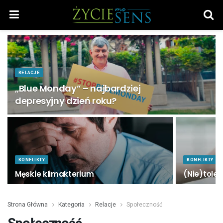
RELACJE
„Blue Monday” – najbardziej
depresyjny dzień roku?
KONFLIKTY
KONFLIKTY
Męskie klimakterium
(Nie)tole
Strona Główna
Kategoria
Relacje
Społeczność