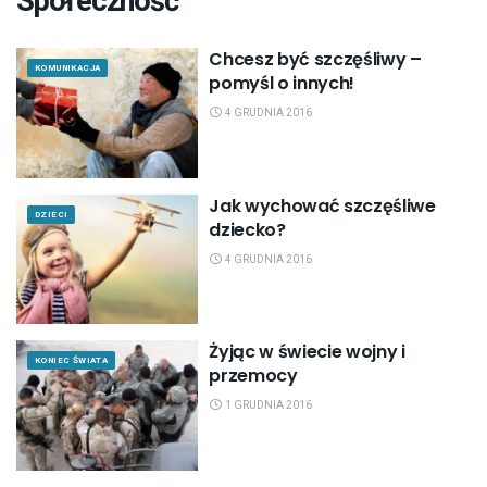
Społeczność
Chcesz być szczęśliwy –
KOMUNIKACJA
pomyśl o innych!
4 GRUDNIA 2016
Jak wychować szczęśliwe
DZIECI
dziecko?
4 GRUDNIA 2016
Żyjąc w świecie wojny i
KONIEC ŚWIATA
przemocy
1 GRUDNIA 2016