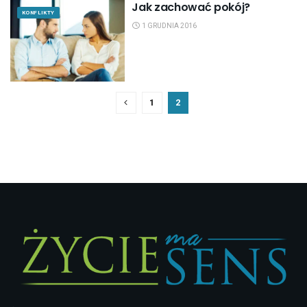
Jak zachować pokój?
KONFLIKTY
1 GRUDNIA 2016
1
2