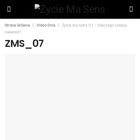
Strona Główna
Video Dnia
Życie ma sens (1) – Dlaczego cierpią
niewinni?
ZMS_07