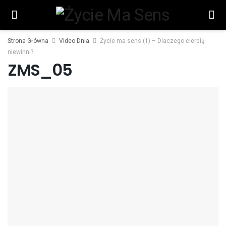
Strona Główna
Video Dnia
Życie ma sens (1) – Dlaczego cierpią
niewinni?
ZMS_05