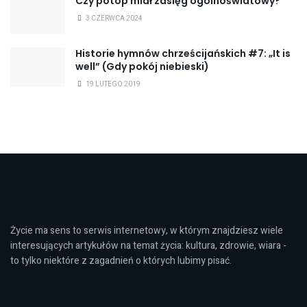
Czy potop miał zasięg ogólnoświatowy?
3 CZERWCA 2024
Historie hymnów chrześcijańskich #7: „It is
well” (Gdy pokój niebieski)
19 LUTEGO 2019
Życie ma sens to serwis internetowy, w którym znajdziesz wiele
interesujących artykułów na temat życia: kultura, zdrowie, wiara -
to tylko niektóre z zagadnień o których lubimy pisać.