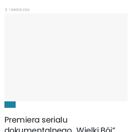
1 MARCA 2026
FILMY
Premiera serialu
dokumentalnego „Wielki Bój”