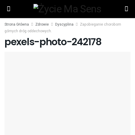
Strona Główna
Zdrowie
Dyscyplina
Zapobieganie chorobom
górnych dróg oddechowych.
pexels-photo-242178