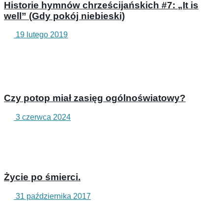
Historie hymnów chrześcijańskich #7: „It is
well” (Gdy pokój niebieski)
19 lutego 2019
Czy potop miał zasięg ogólnoświatowy?
3 czerwca 2024
Życie po śmierci.
31 października 2017