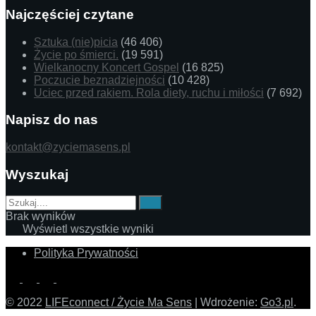
Najczęściej czytane
Sztuka (nie)picia
(46 406)
Życie po śmierci.
(19 591)
Wielkanocny Koncert Gospel
(16 825)
Poczucie beznadziejności
(10 428)
Uciec przed rakiem. Rola diety, ruchu i miłości
(7 692)
Napisz do nas
kontakt@zyciemasens.pl
Wyszukaj
Brak wyników
Wyświetl wszystkie wyniki
Polityka Prywatności
© 2022
LIFEconnect / Życie Ma Sens
| Wdrożenie:
Go3.pl
.