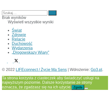
Brak wyników
Wyświetl wszystkie wyniki
Świat
Zdrowie
Relacje
Duchowość
Wydarzenia
„Drogowskazy Wiary”
© 2022
LIFEconnect / Życie Ma Sens
| Wdrożenie:
Go3.pl
.
Ta strona korzysta z ciasteczek aby świadczyć usługi na
najwyższym poziomie. Dalsze korzystanie ze strony
oznacza, że zgadzasz się na ich użycie.
Zgoda