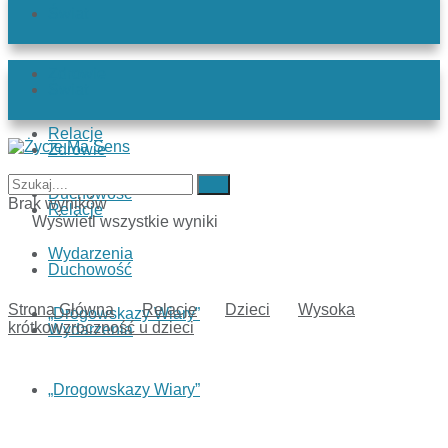
Świat
Zdrowie
Świat
Relacje
Zdrowie
Duchowość
Brak wyników
Relacje
Wyświetl wszystkie wyniki
Wydarzenia
Duchowość
Strona Główna
Relacje
Dzieci
Wysoka
„Drogowskazy Wiary”
krótkowzroczność u dzieci
Wydarzenia
„Drogowskazy Wiary”