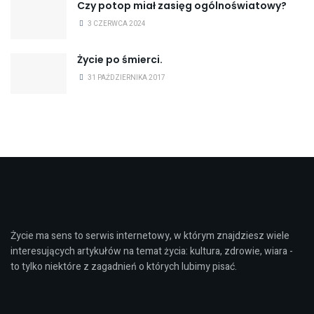
Czy potop miał zasięg ogólnoświatowy?
3 CZERWCA 2024
Życie po śmierci.
31 PAŹDZIERNIKA 2017
Życie ma sens to serwis internetowy, w którym znajdziesz wiele
interesujących artykułów na temat życia: kultura, zdrowie, wiara -
to tylko niektóre z zagadnień o których lubimy pisać.