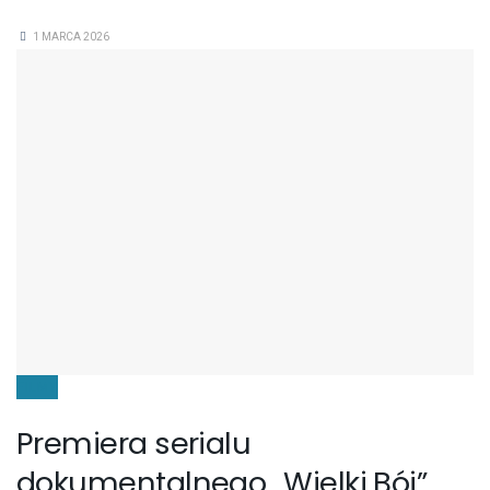
1 MARCA 2026
FILMY
Premiera serialu
dokumentalnego „Wielki Bój”