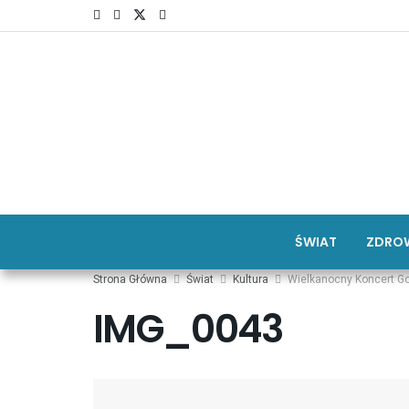
ŚWIAT
ZDROW
Strona Główna
Świat
Kultura
Wielkanocny Koncert G
IMG_0043