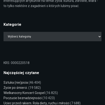
interesujących artykułów na temat życia: kultura, zdrowie, wiara -
to tylko niektóre z zagadnień o których lubimy pisać.
Kategorie
KRS: 0000220518
Najczęściej czytane
Sztuka (nie)picia
(46 404)
Życie po śmierci.
(19 582)
Wielkanocny Koncert Gospel
(16 825)
Poczucie beznadziejności
(10 423)
Uciec przed rakiem. Rola diety, ruchu i miłości
(7 688)