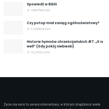
Spowiedź w Biblii
1 KWIETNIA 2025
Czy potop miał zasięg ogólnoświatowy?
3 CZERWCA 2024
Historie hymnów chrześcijańskich #7: „It is
well” (Gdy pokój niebieski)
19 LUTEGO 2019
Życie ma sens to serwis internetowy, w którym znajdziesz wiele