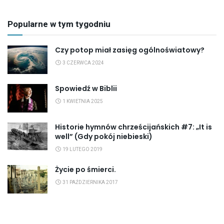
Popularne w tym tygodniu
Czy potop miał zasięg ogólnoświatowy?
3 CZERWCA 2024
Spowiedź w Biblii
1 KWIETNIA 2025
Historie hymnów chrześcijańskich #7: „It is
well” (Gdy pokój niebieski)
19 LUTEGO 2019
Życie po śmierci.
31 PAŹDZIERNIKA 2017