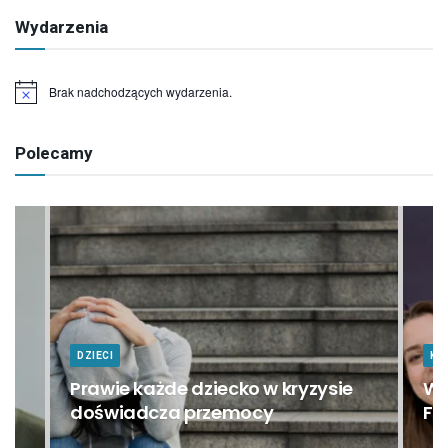
Wydarzenia
Brak nadchodzących wydarzenia.
Powiadomienie
Polecamy
DZIECI
KU
Prawie każde dziecko w kryzysie
Wi
doświadcza przemocy
Fi