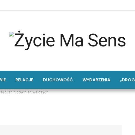
IE
RELACJE
DUCHOWOŚĆ
WYDARZENIA
„DROG
ześcijanin powinien walczyć?