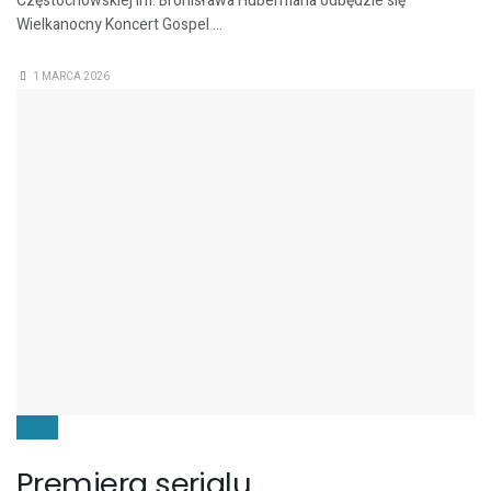
Częstochowskiej im. Bronisława Hubermana odbędzie się
Wielkanocny Koncert Gospel ...
1 MARCA 2026
FILMY
Premiera serialu