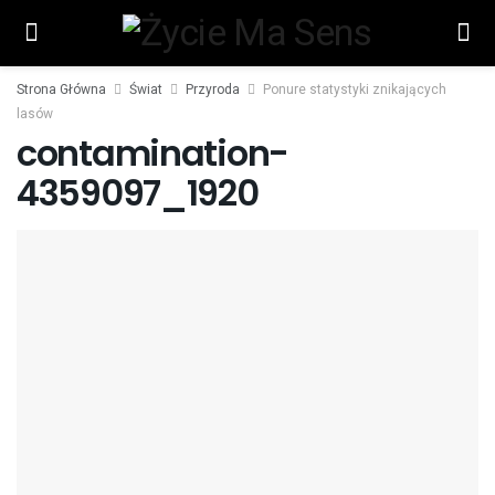
Strona Główna
Świat
Przyroda
Ponure statystyki znikających
lasów
contamination-
4359097_1920