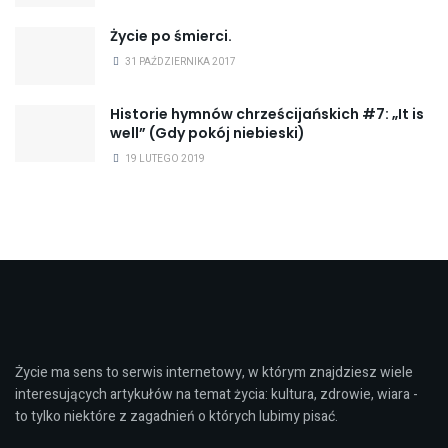
Życie po śmierci.
31 PAŹDZIERNIKA 2017
Historie hymnów chrześcijańskich #7: „It is
well” (Gdy pokój niebieski)
19 LUTEGO 2019
Życie ma sens to serwis internetowy, w którym znajdziesz wiele
interesujących artykułów na temat życia: kultura, zdrowie, wiara -
to tylko niektóre z zagadnień o których lubimy pisać.