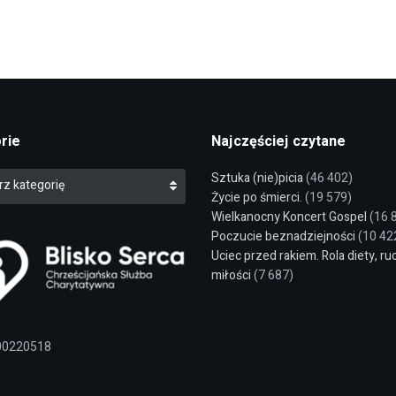
rie
Najczęściej czytane
Sztuka (nie)picia
(46 402)
rz kategorię
Życie po śmierci.
(19 579)
Wielkanocny Koncert Gospel
(16 
Poczucie beznadziejności
(10 42
Uciec przed rakiem. Rola diety, ru
miłości
(7 687)
00220518