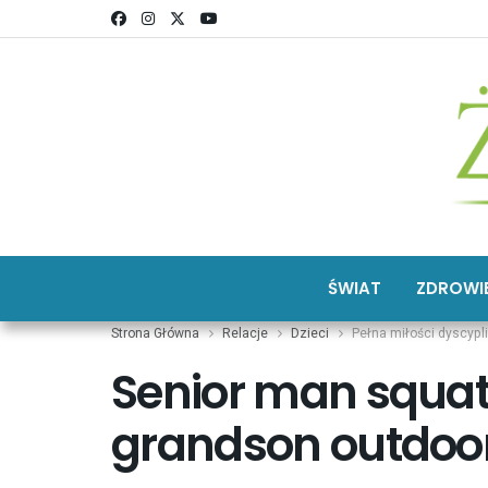
ŚWIAT
ZDROWI
Strona Główna
Relacje
Dzieci
Pełna miłości dyscypl
Senior man squatt
grandson outdoor