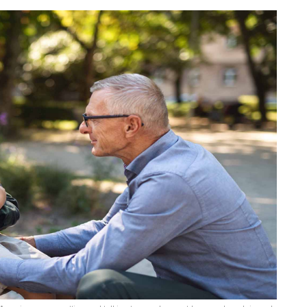
KOMUNIKACJA
Jak radzić sobie z
nadmiernym
przepraszaniem?