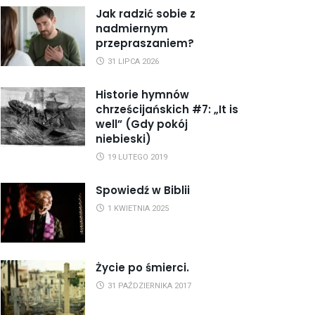
Jak radzić sobie z
nadmiernym
przepraszaniem?
31 LIPCA 2026
Historie hymnów
chrześcijańskich #7: „It is
well” (Gdy pokój
niebieski)
19 LUTEGO 2019
Spowiedź w Biblii
1 KWIETNIA 2025
Życie po śmierci.
31 PAŹDZIERNIKA 2017