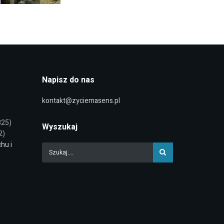
Napisz do nas
kontakt@zyciemasens.pl
825)
Wyszukaj
2)
chu i