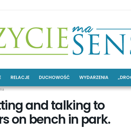
E
RELACJE
DUCHOWOŚĆ
WYDARZENIA
„DRO
ina
ing and talking to
s on bench in park.