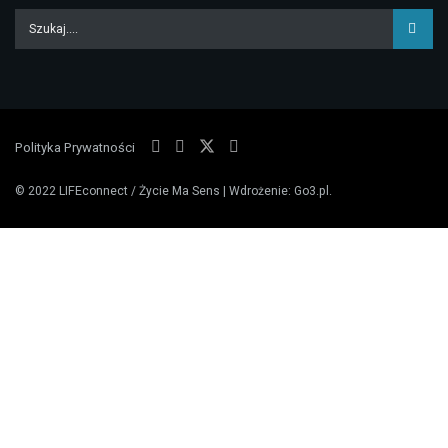
Polityka Prywatności
© 2022
LIFEconnect / Życie Ma Sens
| Wdrożenie:
Go3.pl
.