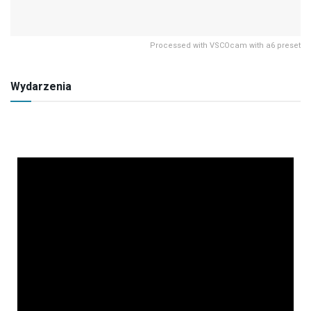
Processed with VSCOcam with a6 preset
Wydarzenia