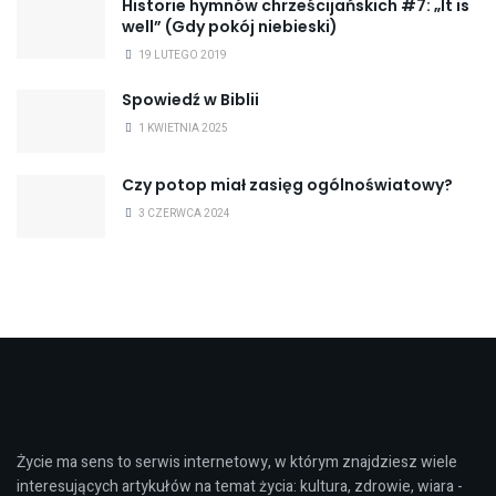
Historie hymnów chrześcijańskich #7: „It is
well” (Gdy pokój niebieski)
19 LUTEGO 2019
Spowiedź w Biblii
1 KWIETNIA 2025
Czy potop miał zasięg ogólnoświatowy?
3 CZERWCA 2024
Życie ma sens to serwis internetowy, w którym znajdziesz wiele
interesujących artykułów na temat życia: kultura, zdrowie, wiara -