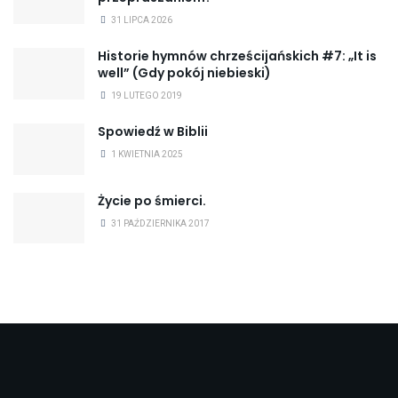
31 LIPCA 2026
Historie hymnów chrześcijańskich #7: „It is
well” (Gdy pokój niebieski)
19 LUTEGO 2019
Spowiedź w Biblii
1 KWIETNIA 2025
Życie po śmierci.
31 PAŹDZIERNIKA 2017