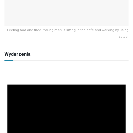
Feeling bad and tired. Young man is sitting in the cafe and working by using
laptop.
Wydarzenia