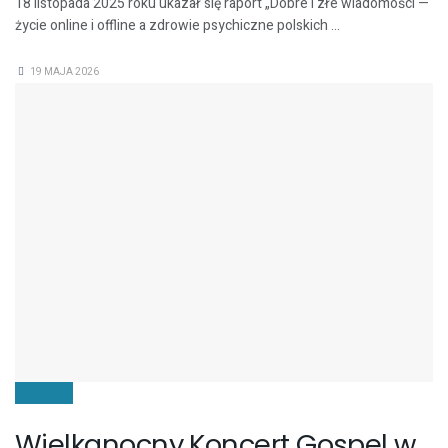
18 listopada 2025 roku ukazał się raport „Dobre i złe wiadomości —
życie online i offline a zdrowie psychiczne polskich ...
19 MAJA 2026
KULTURA
Wielkanocny Koncert Gospel w