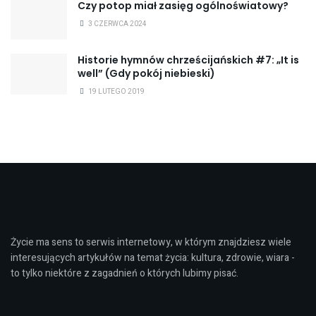
Czy potop miał zasięg ogólnoświatowy?
3 CZERWCA 2024
Historie hymnów chrześcijańskich #7: „It is
well” (Gdy pokój niebieski)
19 LUTEGO 2019
Życie ma sens to serwis internetowy, w którym znajdziesz wiele
interesujących artykułów na temat życia: kultura, zdrowie, wiara -
to tylko niektóre z zagadnień o których lubimy pisać.