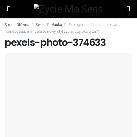
Strona Główna
Świat
Nauka
Ekologia i jej ślepe ścieżki. Joga,
homeopatia, mandala to nowy styl życia, czy okultyzm?
pexels-photo-374633