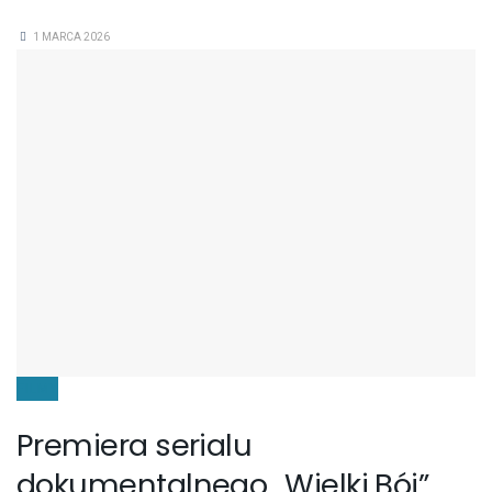
1 MARCA 2026
FILMY
Premiera serialu
dokumentalnego „Wielki Bój”