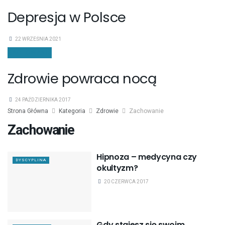
Depresja w Polsce
22 WRZEŚNIA 2021
ZACHOWANIE
Zdrowie powraca nocą
24 PAŹDZIERNIKA 2017
Strona Główna
Kategoria
Zdrowie
Zachowanie
Zachowanie
Hipnoza – medycyna czy
DYSCYPLINA
okultyzm?
20 CZERWCA 2017
Gdy stajesz się swoim