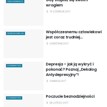
ZACHOWANIE
wrogiem
19 CZERWCA 2017
Współczesnemu człowiekowi
KOMUNIKACJA
jest coraz trudniej…
3 KWIETNIA 2017
Depresja – jak ją wykryć i
CHARAKTER
pokonać? Poznaj „Dekalog
Antydepresyjny”!
3 MARCA 2017
Poczucie beznadziejności
CHARAKTER
28 LUTEGO 2017