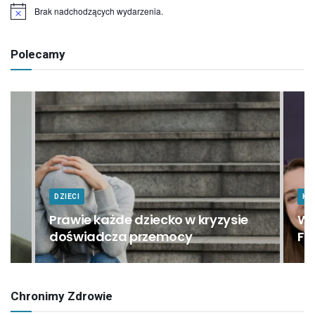
Brak nadchodzących wydarzenia.
Powiadomienie
Polecamy
DZIECI
KU
Prawie każde dziecko w kryzysie
Wi
doświadcza przemocy
Fi
Chronimy Zdrowie