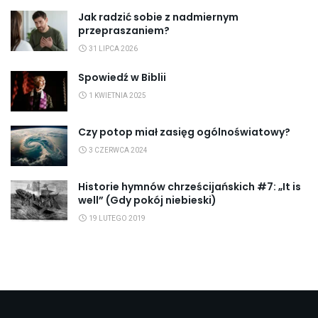
Jak radzić sobie z nadmiernym
przepraszaniem?
31 LIPCA 2026
Spowiedź w Biblii
1 KWIETNIA 2025
Czy potop miał zasięg ogólnoświatowy?
3 CZERWCA 2024
Historie hymnów chrześcijańskich #7: „It is
well” (Gdy pokój niebieski)
19 LUTEGO 2019