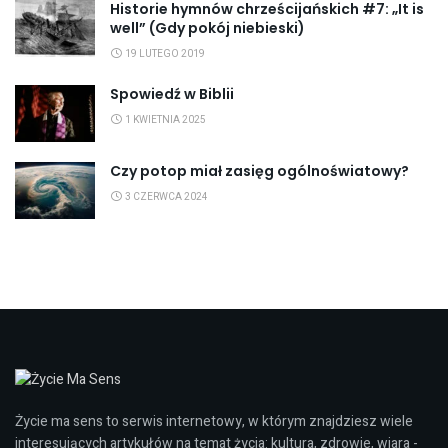
Historie hymnów chrześcijańskich #7: „It is
well” (Gdy pokój niebieski)
19 LUTEGO 2019
Spowiedź w Biblii
1 KWIETNIA 2025
Czy potop miał zasięg ogólnoświatowy?
3 CZERWCA 2024
Życie ma sens to serwis internetowy, w którym znajdziesz wiele
interesujących artykułów na temat życia: kultura, zdrowie, wiara -