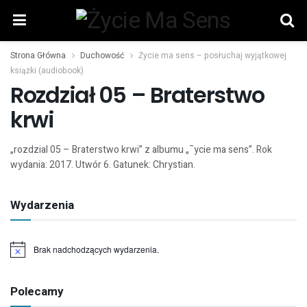
Strona Główna
Duchowość
Życie ma sens – posłuchaj wyjątkowej
książki (audiobook)
Rozdział 05 – Braterstwo
krwi
„rozdzial 05 – Braterstwo krwi” z albumu „¯ycie ma sens”. Rok
wydania: 2017. Utwór 6. Gatunek: Chrystian.
Wydarzenia
Brak nadchodzących wydarzenia.
Powiadomienie
Polecamy