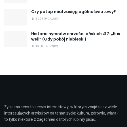
Czy potop miał zasięg ogólnoświatowy?
3 CZERWCA 2024
Historie hymnów chrześcijańskich #7: „It is
well” (Gdy pokój niebieski)
19 LUTEGO 2019
Życie ma sens to serwis internetowy, w którym znajdziesz wiele
interesujących artykułów na temat życia: kultura, zdrowie, wiara -
to tylko niektóre z zagadnień o których lubimy pisać.