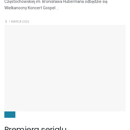
Częstochowskiej im. Bronisława Hubermana odbędzie się
Wielkanocny Koncert Gospel ...
1 MARCA 2026
FILMY
Premiera serialu