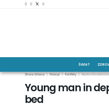
ŚWIAT
ZDROW
Strona Główna
Relacje
Konflikty
Męskie klimakteriu
Young man in depr
bed