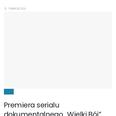
1 MARCA 2026
FILMY
Premiera serialu
dokumentalnego „Wielki Bój”