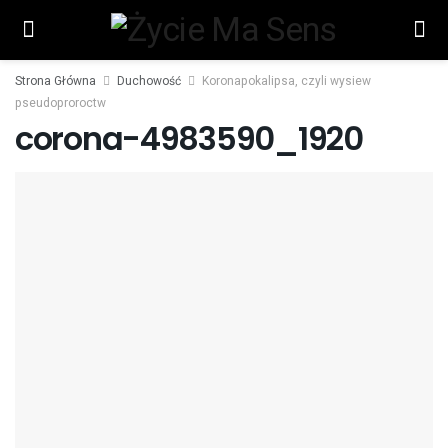
Strona Główna
Duchowość
Koronapokalipsa, czyli wysiew
pseudoproroctw
corona-4983590_1920