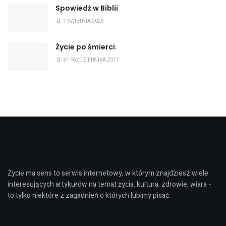
Spowiedź w Biblii
1 KWIETNIA 2025
Życie po śmierci.
31 PAŹDZIERNIKA 2017
Życie ma sens to serwis internetowy, w którym znajdziesz wiele
interesujących artykułów na temat życia: kultura, zdrowie, wiara -
to tylko niektóre z zagadnień o których lubimy pisać.