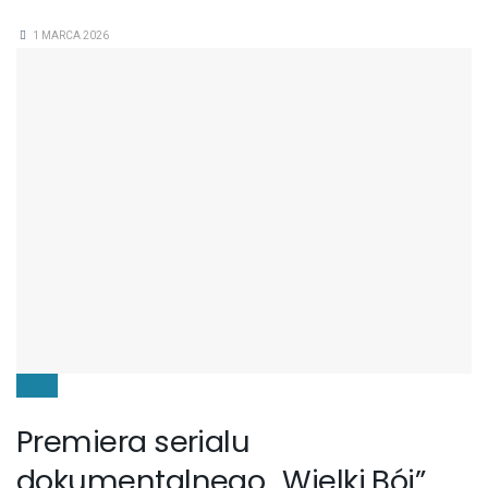
1 MARCA 2026
FILMY
Premiera serialu
dokumentalnego „Wielki Bój”