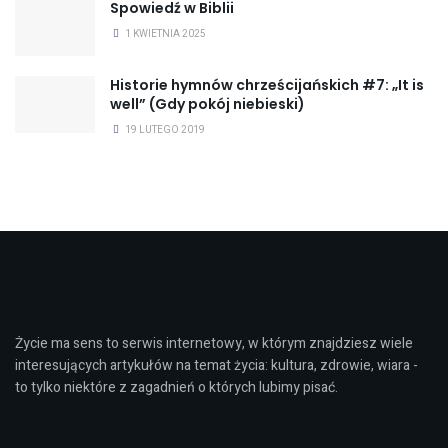
Spowiedź w Biblii
1 KWIETNIA 2025
Historie hymnów chrześcijańskich #7: „It is
well” (Gdy pokój niebieski)
19 LUTEGO 2019
Życie ma sens to serwis internetowy, w którym znajdziesz wiele
interesujących artykułów na temat życia: kultura, zdrowie, wiara -
to tylko niektóre z zagadnień o których lubimy pisać.