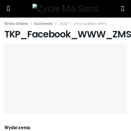
Strona Główna
Duchowość
„Bóg?” – seria spotkań online
TKP_Facebook_WWW_ZM
Wydarzenia