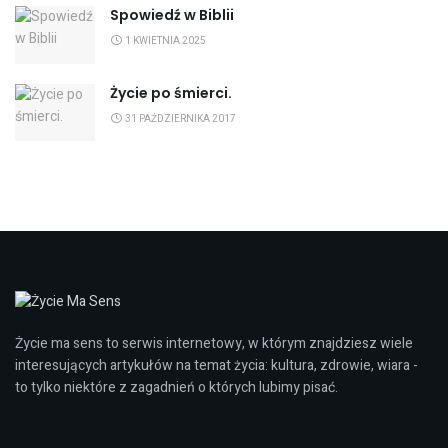
Spowiedź w Biblii
1 KWIETNIA 2025
Życie po śmierci.
31 PAŹDZIERNIKA 2017
Życie ma sens to serwis internetowy, w którym znajdziesz wiele
interesujących artykułów na temat życia: kultura, zdrowie, wiara -
to tylko niektóre z zagadnień o których lubimy pisać.