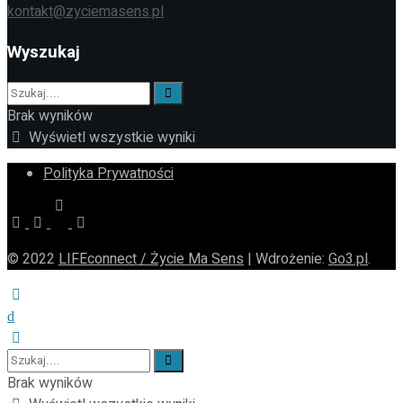
kontakt@zyciemasens.pl
Wyszukaj
Brak wyników
Wyświetl wszystkie wyniki
Polityka Prywatności
© 2022
LIFEconnect / Życie Ma Sens
| Wdrożenie:
Go3.pl
.
Brak wyników