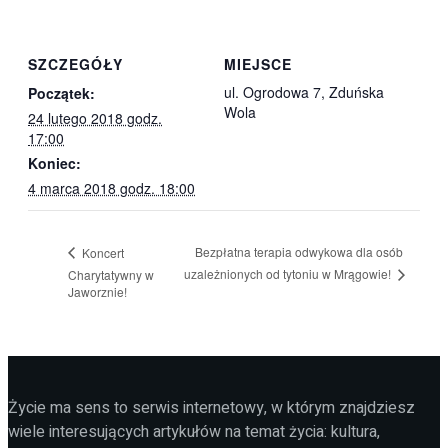
SZCZEGÓŁY
MIEJSCE
ul. Ogrodowa 7, Zduńska
Początek:
Wola
24 lutego 2018 godz.
17:00
Koniec:
4 marca 2018 godz. 18:00
Bezpłatna terapia odwykowa dla osób
Koncert
uzależnionych od tytoniu w Mrągowie!
Charytatywny w
Jaworznie!
Życie ma sens to serwis internetowy, w którym znajdziesz
wiele interesujących artykułów na temat życia: kultura,