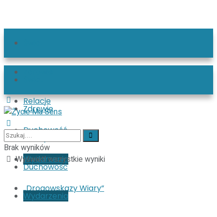
Świat
Zdrowie
Świat
Relacje
Zdrowie
Duchowość
Relacje
Brak wyników
Wyświetl wszystkie wyniki
Wydarzenia
Duchowość
„Drogowskazy Wiary”
Wydarzenia