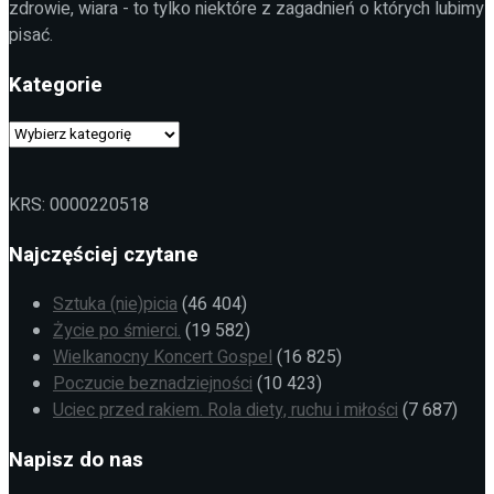
zdrowie, wiara - to tylko niektóre z zagadnień o których lubimy
pisać.
Kategorie
KRS: 0000220518
Najczęściej czytane
Sztuka (nie)picia
(46 404)
Życie po śmierci.
(19 582)
Wielkanocny Koncert Gospel
(16 825)
Poczucie beznadziejności
(10 423)
Uciec przed rakiem. Rola diety, ruchu i miłości
(7 687)
Napisz do nas