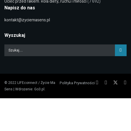
Uciec przed rakiem. Rola diety, ruchu i miłości
(7 692)
Napisz do nas
kontakt@zyciemasens.pl
Wyszukaj
© 2022
LIFEconnect / Życie Ma
Polityka Prywatności
Sens
| Wdrożenie:
Go3.pl
.