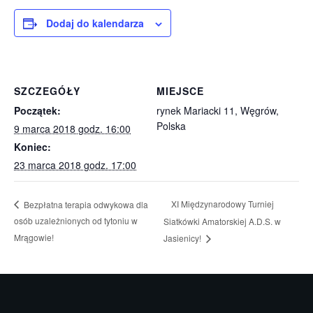
Dodaj do kalendarza
SZCZEGÓŁY
MIEJSCE
Początek:
rynek Mariacki 11, Węgrów,
Polska
9 marca 2018 godz. 16:00
Koniec:
23 marca 2018 godz. 17:00
XI Międzynarodowy Turniej
Bezpłatna terapia odwykowa dla
osób uzależnionych od tytoniu w
Siatkówki Amatorskiej A.D.S. w
Mrągowie!
Jasienicy!