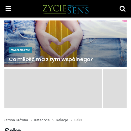
MAŁŻEŃSTWO
Co miłość ma z tym wspólnego?
Strona Główna
Kategoria
Relacje
Seks