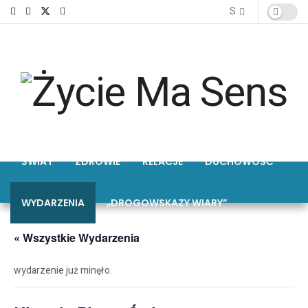
ŚWIAT
ZDROWIE
RELACJE
DUCHOWOŚĆ
WYDARZENIA
„DROGOWSKAZY WIARY”
« Wszystkie Wydarzenia
wydarzenie już minęło.