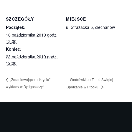
SZCZEGÓŁY
MIEJSCE
Początek:
u. Strażacka 5, ciechanów
16 października 2019 godz.
12:00
Koniec:
23 października 2019 godz.
12:00
Wędrówki po Ziemi Świętej –
„Zdumiewające odkrycia” –
wykłady w Bydgoszczy!
Spotkanie w Płocku!